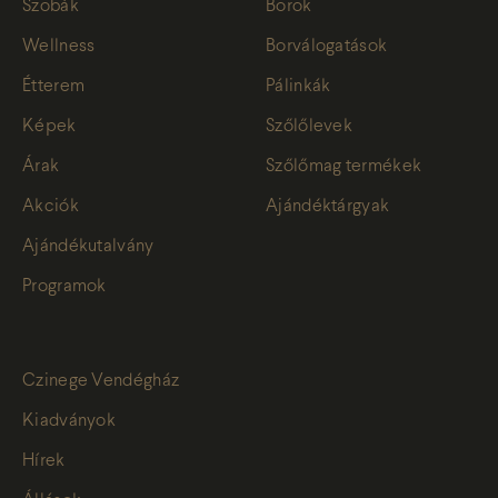
Szobák
Borok
Wellness
Borválogatások
Étterem
Pálinkák
Képek
Szőlőlevek
Árak
Szőlőmag termékek
Akciók
Ajándéktárgyak
Ajándékutalvány
Programok
Czinege Vendégház
Kiadványok
Hírek