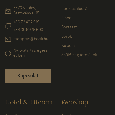
7773 Villány,
Bock családról
Batthyány u. 15.
Pince
+36 72 492 919
Borászat
+36 30 9975 600
Borok
recepcio@bock.hu
Kápolna
Nyitvatartás: egész
Szőlőmag termékek
évben
Kapcsolat
Hotel & Étterem
Webshop