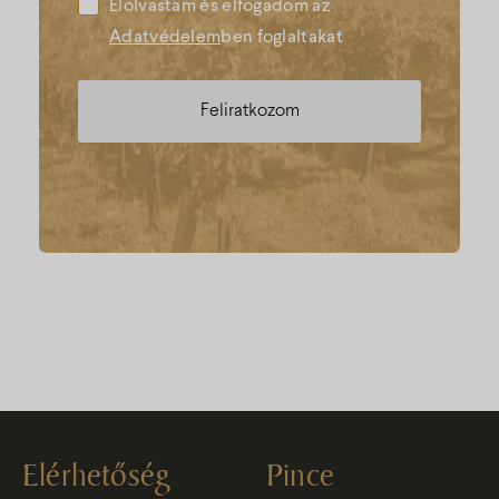
Elolvastam és elfogadom az
Adatvédelem
ben foglaltakat
Elérhetőség
Pince