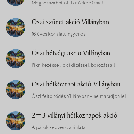
Meghosszabbított tartózkodással!
Őszi szünet akció Villányban
16 éves kor alatt ingyenes!
Őszi hétvégi akció Villányban
Piknikezéssel, biciklizéssel, borozással!
Őszi hétköznapi akció Villányban
Őszi feltöltődés Villányban – ne maradjon le!
2=3 villányi hétköznapok akció
A párok kedvenc ajánlata!