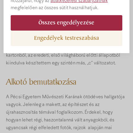
hozzájárul, hogy az
adatkezelési szabályzatnak
Mű bemutatása
megfelelően az összes sütit használhatjuk.
Összes engedélyezése
A mű újrahasznosított kartonból készült relief. Az Ypres-i
Szent Márton templomot az első világháborúban porig
Engedélyek testreszabása
rombolták. Később újjáépült, de a végeredmény más lett,
mint az eredeti volt. Ezt az újjászületést játszottam el
kartonból, az eredeti, első világháború előtti állapotból
kiindulva készítettem egy szintén más, „c” változatot.
Alkotó bemutatkozása
A Pécsi Egyetem Művészeti Karának ötödéves hallgatója
vagyok. Jelenleg a makett, az építészet és az
újrahasznosítás témával foglalkozom. Érdekel, hogy
hogyan lehet régi, haszontalanná vált anyagokból, és
ugyancsak régi elfeledett fotók, rajzok alapján mai