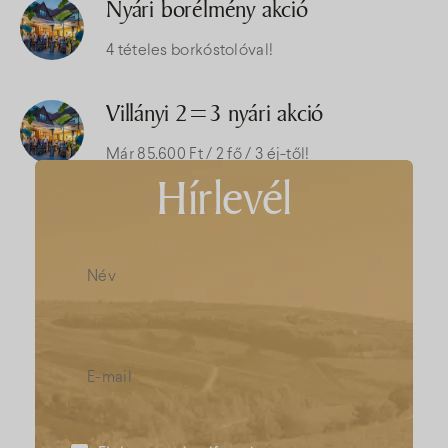
Nyári borélmény akció
4 tételes borkóstolóval!
Villányi 2=3 nyári akció
Már 85.600 Ft / 2 fő / 3 éj-től!
Hírlevél