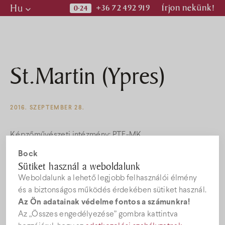
Hu
+36 72 492 919
Írjon nekünk!
Hu
En
De
St.Martin (Ypres)
Programok
2016. SZEPTEMBER 28.
Kiadványok
Képzőművészeti intézmény: PTE-MK
Hírek
Bock
Mű paraméterei
Sütiket használ a weboldalunk
Weboldalunk a lehető legjobb felhasználói élmény
Állásajánlatok
és a biztonságos működés érdekében sütiket használ.
Méret: 83 x 91,5 cm
Az Ön adatainak védelme fontos a számunkra!
Súly: 1 kg
Az „Összes engedélyezése” gombra kattintva