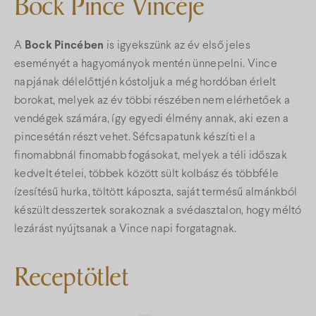
Bock Pince Vincéje
A
Bock Pincében
is igyekszünk az év első jeles
eseményét a hagyományok mentén ünnepelni. Vince
napjának délelőttjén kóstoljuk a még hordóban érlelt
borokat, melyek az év többi részében nem elérhetőek a
vendégek számára, így egyedi élmény annak, aki ezen a
pincesétán részt vehet. Séfcsapatunk készíti el a
finomabbnál finomabb fogásokat, melyek a téli időszak
kedvelt ételei, többek között sült kolbász és többféle
ízesítésű hurka, töltött káposzta, saját termésű almánkból
készült desszertek sorakoznak a svédasztalon, hogy méltó
lezárást nyújtsanak a Vince napi forgatagnak.
Receptötlet