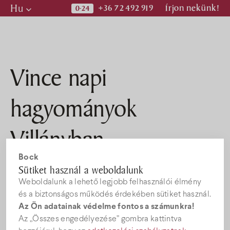
Hu
+36 72 492 919
Írjon nekünk!
Hu
En
De
Vince napi
Programok
hagyományok
Kiadványok
Villányban
Hírek
Bock
Sütiket használ a weboldalunk
Babona
Bock
Gasztrotipp
Hagyomány
Vince nap
Weboldalunk a lehető legjobb felhasználói élmény
Állásajánlatok
2021. JANUÁR 21.
és a biztonságos működés érdekében sütiket használ.
Az Ön adatainak védelme fontos a számunkra!
A szőlősgazdák a múltba visszatekintve is szorosan együtt
Az „Összes engedélyezése” gombra kattintva
léteztek a földdel, a gazdálkodással, így mindig kiemelten