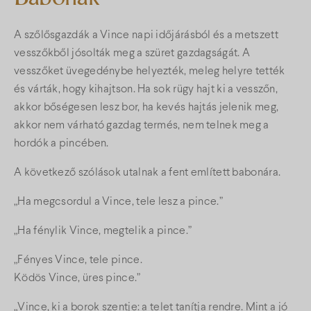
A szőlősgazdák a Vince napi időjárásból és a metszett
vesszőkből jósolták meg a szüret gazdagságát. A
vesszőket üvegedénybe helyezték, meleg helyre tették
és várták, hogy kihajtson. Ha sok rügy hajt ki a vesszőn,
akkor bőségesen lesz bor, ha kevés hajtás jelenik meg,
akkor nem várható gazdag termés, nem telnek meg a
hordók a pincében.
A következő szólások utalnak a fent említett babonára.
„Ha megcsordul a Vince, tele lesz a pince.”
„Ha fénylik Vince, megtelik a pince.”
„Fényes Vince, tele pince.
Ködös Vince, üres pince.”
„Vince, ki a borok szentje: a telet tanítja rendre. Mint a jó