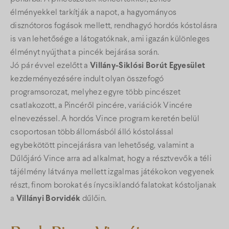
élményekkel tarkítják a napot, a hagyományos
disznótoros fogások mellett, rendhagyó hordós kóstolásra
is van lehetősége a látogatóknak, ami igazán különleges
élményt nyújthat a pincék bejárása során.
Jó pár évvel ezelőtt a
Villány-Siklósi Borút Egyesület
kezdeményezésére indult olyan összefogó
programsorozat, melyhez egyre több pincészet
csatlakozott, a Pincéről pincére, variációk Vincére
elnevezéssel. A hordós Vince program keretén belül
csoportosan több állomásból álló kóstolással
egybekötött pincejárásra van lehetőség, valamint a
Dűlőjáró Vince arra ad alkalmat, hogy a résztvevők a téli
tájélmény látványa mellett izgalmas játékokon vegyenek
részt, finom borokat és ínycsiklandó falatokat kóstoljanak
a
Villányi Borvidék
dűlőin.