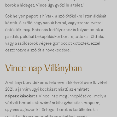
borok a hideget, Vince úgy győzi le a telet.”
Sok helyen papot is hívtak, a szőlőtőkékre Isten áldását
kérték. A szőlő négy sarkát borral, vagy szenteltvízzel
öntözték meg. Babonás fortélyokhoz is folyamodtak a
gazdák, például bekapáláskor bort rejtettek a föld alá,
vagy a szőlősorok végére gömböcöt kötöztek, ezzel
ösztönözve a szőlőt a növekedésre.
Vince nap Villányban
A villányi borvidéken is felelevenítik évről évre (kivétel
2021, a járványügyi kockázat miatt) az említett
népszokások
at a Vince-nap megünneplésével, mely a
vérbeli borturisták számára kihagyhatatlan program,
ugyanis egészen különleges borok is kerülhetnek a
pohárba. A pincészetek koncertekkel, zenés