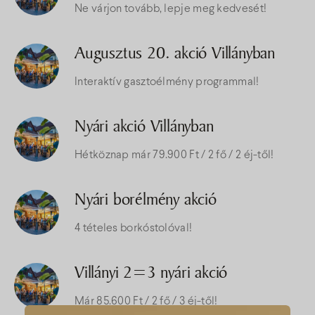
Ne várjon tovább, lepje meg kedvesét!
Augusztus 20. akció Villányban
Interaktív gasztoélmény programmal!
Nyári akció Villányban
Hétköznap már 79.900 Ft / 2 fő / 2 éj-től!
Nyári borélmény akció
4 tételes borkóstolóval!
Villányi 2=3 nyári akció
Már 85.600 Ft / 2 fő / 3 éj-től!