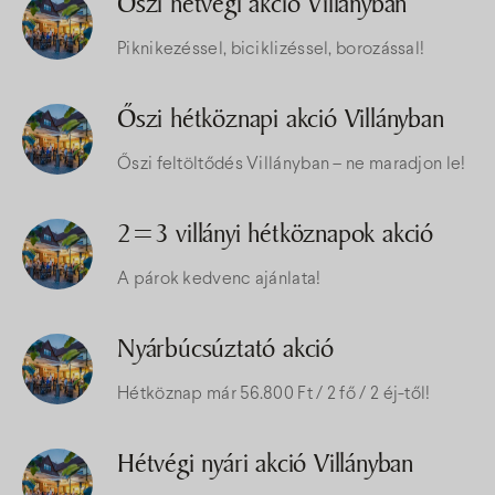
Őszi hétvégi akció Villányban
Piknikezéssel, biciklizéssel, borozással!
Őszi hétköznapi akció Villányban
Őszi feltöltődés Villányban – ne maradjon le!
2=3 villányi hétköznapok akció
A párok kedvenc ajánlata!
Nyárbúcsúztató akció
Hétköznap már 56.800 Ft / 2 fő / 2 éj-től!
Hétvégi nyári akció Villányban