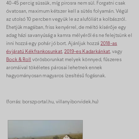
40-45 percig süssük, míg pirosra nem sül. Forgatni csak
óvatosan, maximum kétszer kell a sütés folyamán. Végül
az utolsó 10 percben vegyük le az alufóliát a kolbászról.
Ehetjük magában, friss kenyérrel, de méltó kísérője egy
adag házi savanyúság a kamra mélyéről és ne felejtsünk el
inni hozzá egy pohár jó bort. Ajánljuk hozzá
2018-as
évjáratú Kékfrankosunkat
,
2019-es Kadarkánkat
, vagy
Bock & Roll
vörösborunkat melyek könnyed, fűszeres
aromáival tökéletes párosai lehetnek ennek
hagyományosan magyaros ízesítésű fogásnak.
(forrás: borszportal.hu, villanyiborvidek.hu)