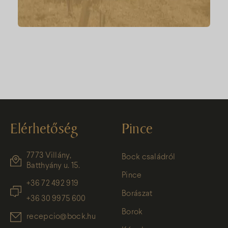
Elérhetőség
Pince
7773 Villány,
Bock családról
Batthyány u. 15.
Pince
+36 72 492 919
Borászat
+36 30 9975 600
Borok
recepcio@bock.hu