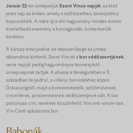
Január 22-
én ünnepeljük
Szent Vince napját
, az első
jeles nap az évben, amely a szőlészethez, borászathoz
kapcsolódik. A mára újra élő hagyomány minden évben
kiemelkedő esemény a borosgazdák, borkedvelők
körében.
A kultusz elterjedése és népszerűsége az ünnep
dátumához köthető. Szent Vincét a
bor védőszentjének
,
neve napját pedig hagyományos termésjósló
ünnepnapnak tartják. Kultusza a térségünkben a 11.
században terjedt el, a villányi borvidékhez közeli
Drávaszögből, majd a borkereskedők, szőlőművesek,
vincellérek, pincemesterek védőszentjévé vált. A bor
patrónusa cím, nevének köszönhető: Vincent-vinum-bor,
Vin-Cent-százszoros bor.
Babonák