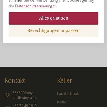
stimmen Sie der Verwendung aller Cookies gemäß
der
Datenschutzerklärung
zu.
Alles erlauben
Berechtigungen anpassen
Bock teraszon
Kontakt
Keller
7773 Villány,
Familie Bock
Batthyány u. 15.
Keller
+36 72 492 919