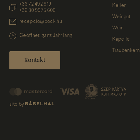
+36 72 492 919
Keller
+36 30 9975 600
Weingut
recepcio@bock.hu
Wein
Geöffnet: ganz Jahr lang
Kapelle
Traubenkern
Kontakt
site by