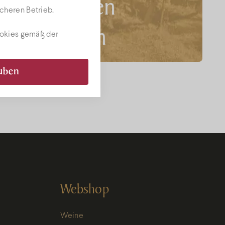
den besten
cheren Betrieb.
Aktionen
ookies gemäß der
zu
auben
erfahren!
Name
Webshop
E-Mail
Weine