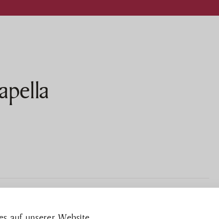
apella
ller
Prospekt
Nachricht
otel
Stellenange
estaurant
s auf unserer Website