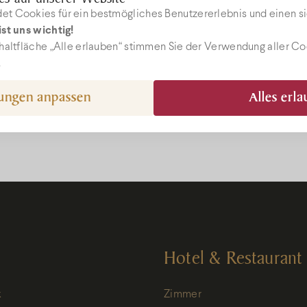
t Cookies für ein bestmögliches Benutzererlebnis und einen si
st uns wichtig!
ebshop
haltfläche „Alle erlauben“ stimmen Sie der Verwendung aller C
.
gungen anpassen
Alles erl
epcio@bock.hu
 72 492 919
Hotel & Restaurant
k
Zimmer