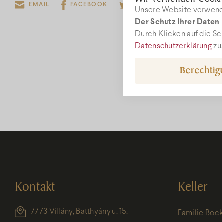
EMAIL
FACEBOOK
TWITTER
Unsere Website verwende
Der Schutz Ihrer Daten i
W
Durch Klicken auf die Sc
Datenschutzerklärung
zu
Berechti
rec
+36
Kontakt
Keller
7773 Villány, Batthyány u. 15.
Familie Boc