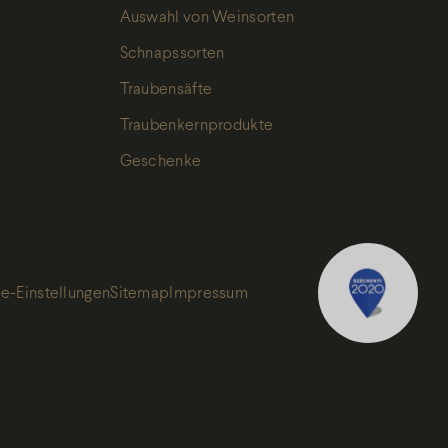
Ich habe die
Auswahl von Weinsorten
Datenschutz
Schnapssorten
gelesen, und
Traubensäfte
akzeptiere sie
Traubenkernprodukte
Geschenke
e-Einstellungen
Sitemap
Impressum