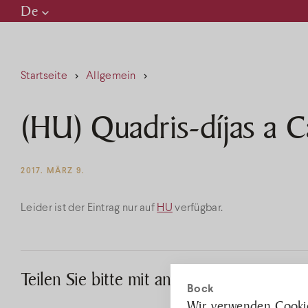
De
Hu
En
Startseite
Allgemein
De
(HU) Quadris-díjas a C
Ke
2017. MÄRZ 9.
Leider ist der Eintrag nur auf
HU
verfügbar.
H
Teilen Sie bitte mit anderen Personen!
R
Bock
Wir verwenden Cookie