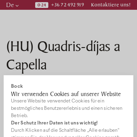
De
+36 72 492 919
Kontaktiere uns!
Hu
En
De
(HU) Quadris-díjas a
Prospekt
Capella
Nachricht
2017. MÄRZ 9.
Bock
Stellenangebote
Wir verwenden Cookies auf unserer Website
Leider ist der Eintrag nur auf
HU
verfügbar.
Unsere Website verwendet Cookies für ein
bestmögliches Benutzererlebnis und einen sicheren
Betrieb.
Abonnieren Sie den
Der Schutz Ihrer Daten ist uns wichtig!
Durch Klicken auf die Schaltfläche „Alle erlauben“