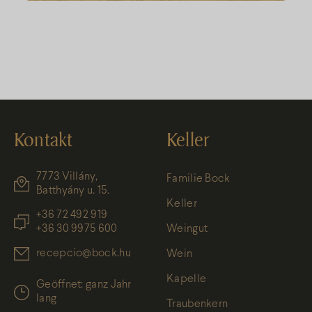
Kontakt
Keller
7773 Villány,
Familie Bock
Batthyány u. 15.
Keller
+36 72 492 919
+36 30 9975 600
Weingut
recepcio@bock.hu
Wein
Kapelle
Geöffnet: ganz Jahr
lang
Traubenkern