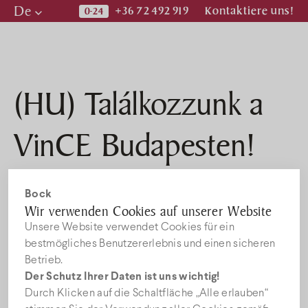
De
+36 72 492 919
Kontaktiere uns!
Hu
En
De
(HU) Találkozzunk a
Prospekt
VinCE Budapesten!
Nachricht
2017. MÄRZ 9.
Bock
Stellenangebote
Wir verwenden Cookies auf unserer Website
Leider ist der Eintrag nur auf
HU
verfügbar.
Unsere Website verwendet Cookies für ein
bestmögliches Benutzererlebnis und einen sicheren
Betrieb.
Abonnieren Sie den
Der Schutz Ihrer Daten ist uns wichtig!
Durch Klicken auf die Schaltfläche „Alle erlauben“