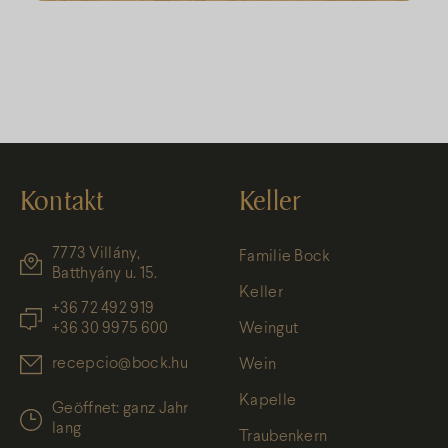
Kontakt
Keller
7773 Villány,
Familie Bock
Batthyány u. 15.
Keller
+36 72 492 919
+36 30 9975 600
Weingut
recepcio@bock.hu
Wein
Kapelle
Geöffnet: ganz Jahr
lang
Traubenkern