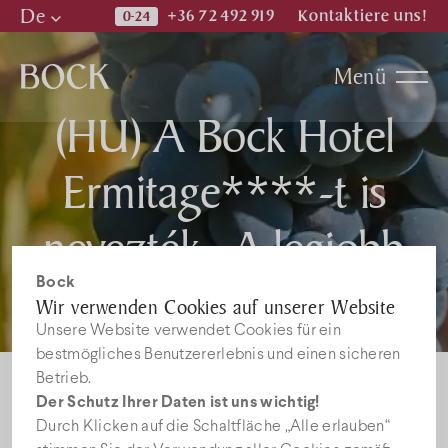
De
+36 72 492 919
Kontaktiere uns!
Hu
Menü
En
(HU) A Bock Hotel
De
Prospekt
Ermitage****-t is
Nachricht
nevezték „A legjobb
borhotel 2015” címre!
Bock
Stellenangebote
Wir verwenden Cookies auf unserer Website
Unsere Website verwendet Cookies für ein
bestmögliches Benutzererlebnis und einen sicheren
Betrieb.
Der Schutz Ihrer Daten ist uns wichtig!
Durch Klicken auf die Schaltfläche „Alle erlauben“
Leider ist der Eintrag nur auf
HU
verfügbar.