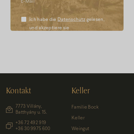
E-Mail
Ich habe die
Datenschutz
gelesen,
und akzeptiere sie
Kontakt
Keller
7773 Villány,
Familie Bock
Batthyány u. 15.
Keller
+36 72 492 919
+36 30 9975 600
Weingut