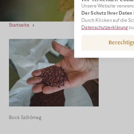
Unsere Website verwende
Der Schutz Ihrer Daten i
W
Durch Klicken auf die Sc
Startseite
Datenschutzerklärung
zu
Berechti
rec
+36
Bock Szőlőmag