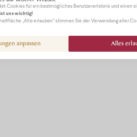
t Cookies für ein bestmögliches Benutzererlebnis und einen si
st uns wichtig!
ebshop
haltfläche „Alle erlauben“ stimmen Sie der Verwendung aller C
.
gungen anpassen
Alles erl
epcio@bock.hu
 72 492 919