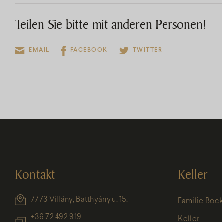
Teilen Sie bitte mit anderen Personen!
EMAIL
FACEBOOK
TWITTER
Kontakt
Keller
7773 Villány, Batthyány u. 15.
Familie Boc
+36 72 492 919
Keller