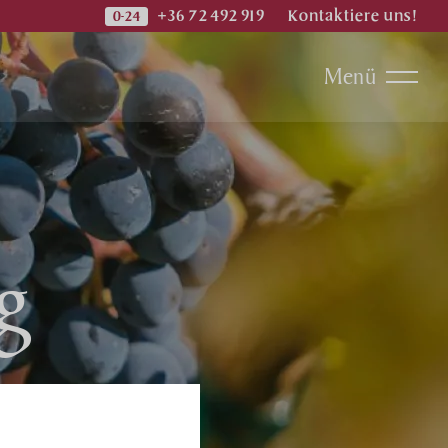
+36 72 492 919
Kontaktiere uns!
Menü
g
bote