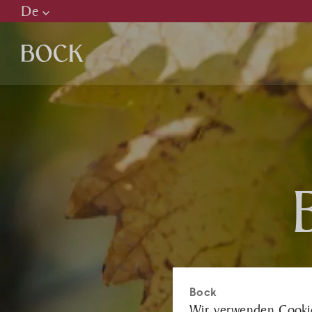
De
Hu
En
De
Ke
H
R
Bock
Wir verwenden Cookie