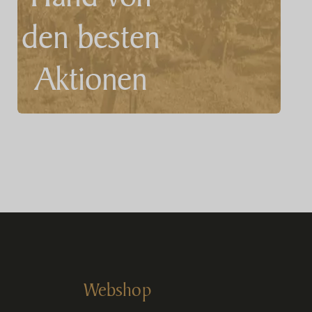
den besten
Aktionen
zu
erfahren!
Name
Webshop
E-Mail