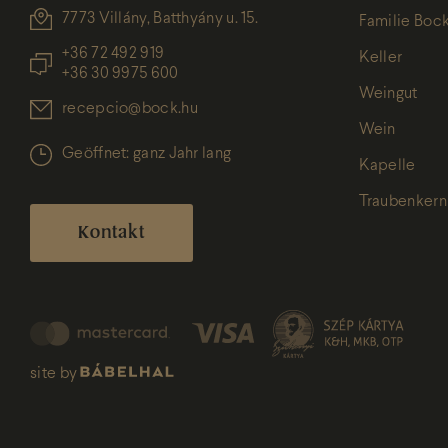
7773 Villány, Batthyány u. 15.
Familie Boc
+36 72 492 919
Keller
+36 30 9975 600
Weingut
recepcio@bock.hu
Wein
Geöffnet: ganz Jahr lang
Kapelle
Traubenkern
Kontakt
site by