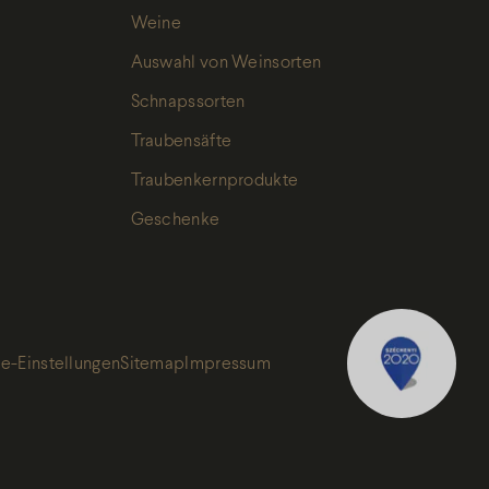
Weine
Ich habe die
Auswahl von Weinsorten
Datenschutz
Schnapssorten
gelesen, und
Traubensäfte
akzeptiere sie
Traubenkernprodukte
Geschenke
e-Einstellungen
Sitemap
Impressum