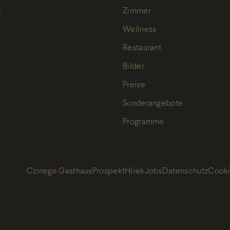
k
Zimmer
Wellness
Restaurant
Bilder
Preise
Sonderangebote
Programme
Czinege Gasthaus
Prospekt
Hírek
Jobs
Datenschutz
Cooki