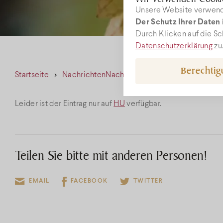
Unsere Website verwende
Der Schutz Ihrer Daten i
W
Durch Klicken auf die Sc
Datenschutzerklärung
zu
Berechti
Startseite
Nachrichten
Nachrichten
rec
+36
Leider ist der Eintrag nur auf
HU
verfügbar.
Teilen Sie bitte mit anderen Personen!
EMAIL
FACEBOOK
TWITTER