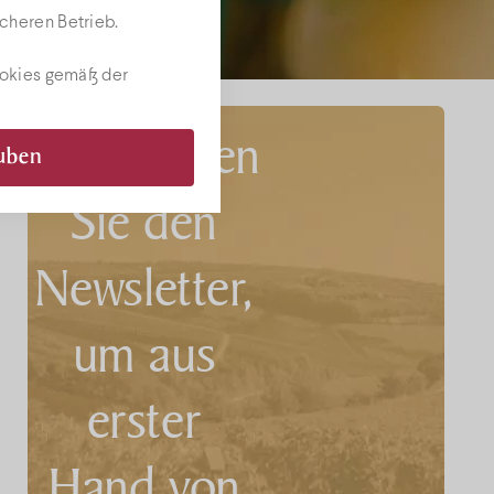
cheren Betrieb.
ookies gemäß der
Abonnieren
auben
Sie den
Newsletter,
um aus
erster
Hand von