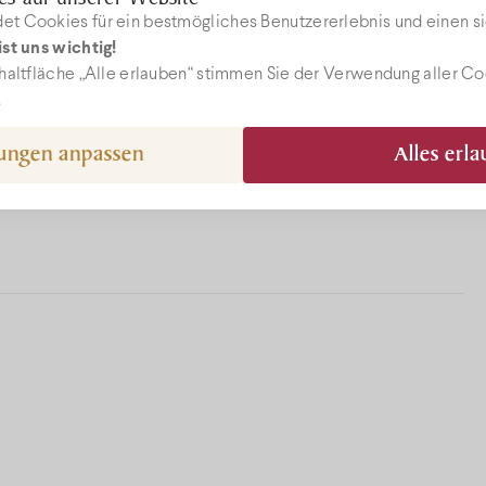
t Cookies für ein bestmögliches Benutzererlebnis und einen si
st uns wichtig!
ebshop
haltfläche „Alle erlauben“ stimmen Sie der Verwendung aller C
.
gungen anpassen
Alles erl
epcio@bock.hu
 72 492 919