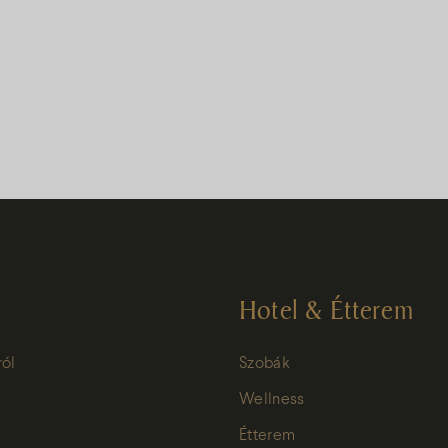
Hotel & Étterem
ról
Szobák
Wellness
Étterem