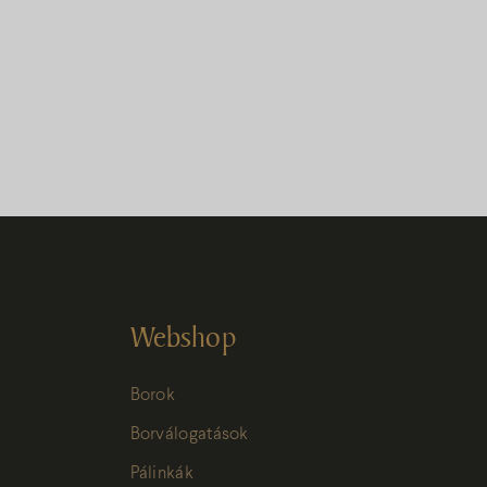
Webshop
Borok
Borválogatások
Pálinkák