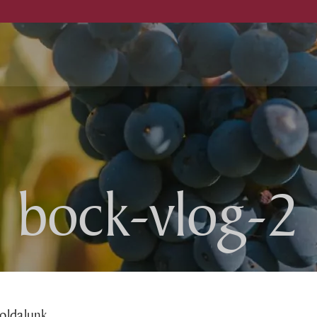
ince
Programok
bock-vlog-2
Kiadványok
otel
Hírek
tterem
Állásajánlat
oldalunk