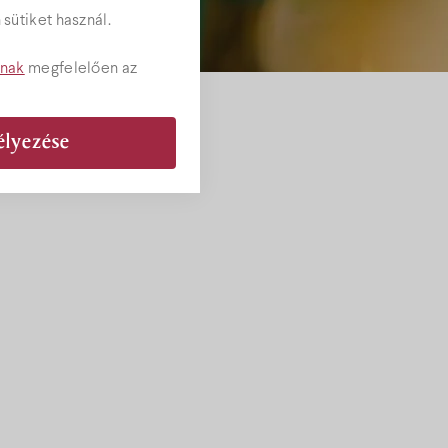
sütiket használ.
tnak
megfelelően az
élyezése