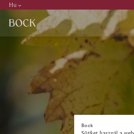
Hu
Hu
En
De
P
H
É
Bock
Sütiket használ a web