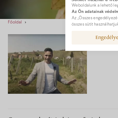
Weboldalunk a lehető le
Az Ön adatainak védelm
W
Az „Összes engedélyezés
Főoldal
összes sütit használhatju
Engedélye
rec
+36