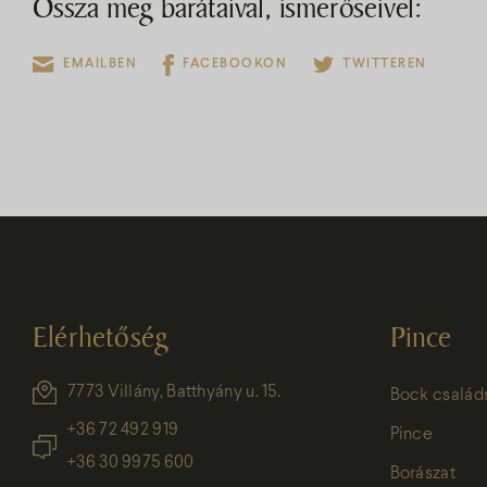
Ossza meg barátaival, ismerőseivel:
EMAILBEN
FACEBOOKON
TWITTEREN
Elérhetőség
Pince
7773 Villány, Batthyány u. 15.
Bock család
+36 72 492 919
Pince
+36 30 9975 600
Borászat