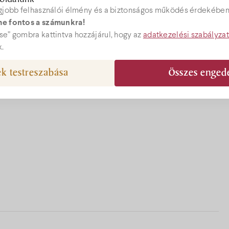
gjobb felhasználói élmény és a biztonságos működés érdekében 
e fontos a számunkra!
ebshop
e” gombra kattintva hozzájárul, hogy az
adatkezelési szabályza
k.
k testreszabása
Összes enged
epcio@bock.hu
 72 492 919