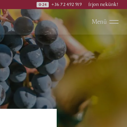
+36 72 492 919
Írjon nekünk!
Menü
ok