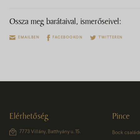
Ossza meg barátaival, ismerőseivel:
EMAILBEN
FACEBOOKON
TWITTEREN
Elérhetőség
Pince
7773 Villány, Batthyány u. 15.
Bock család