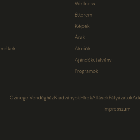
Wellness
Étterem
Képek
Árak
ermékek
Akciók
Ajándékutalvány
Programok
Czinege Vendégház
Kiadványok
Hírek
Állások
Pályázatok
Ad
Impresszum