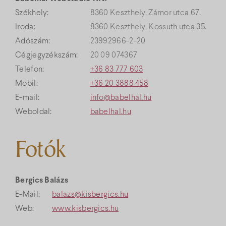
Székhely:
8360 Keszthely, Zámor utca 67.
Iroda:
8360 Keszthely, Kossuth utca 35.
Adószám:
23992966-2-20
Cégjegyzékszám:
20 09 074367
Telefon:
+36 83 777 603
Mobil:
+36 20 3888 458
E-mail:
info@babelhal.hu
Weboldal:
babelhal.hu
Fotók
Bergics Balázs
E-Mail:
balazs@kisbergics.hu
Web:
www.kisbergics.hu