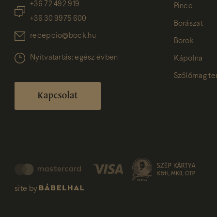
+36 72 492 919
Pince
+36 30 9975 600
Borászat
recepcio@bock.hu
Borok
Nyitvatartás: egész évben
Kápolna
Szőlőmag t
Kapcsolat
site by