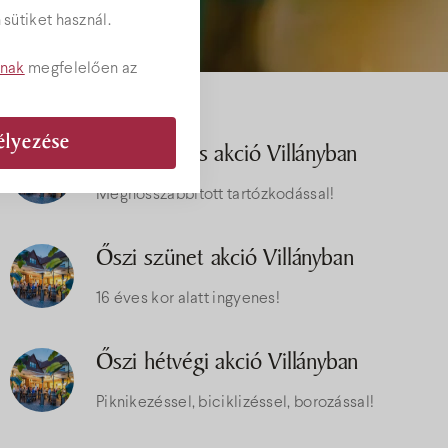
sütiket használ.
tnak
megfelelően az
élyezése
Egy éjszakás akció Villányban
Meghosszabbított tartózkodással!
Őszi szünet akció Villányban
16 éves kor alatt ingyenes!
Őszi hétvégi akció Villányban
Piknikezéssel, biciklizéssel, borozással!