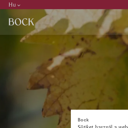
Hu
Hu
En
De
P
H
É
Bock
Sütiket használ a web