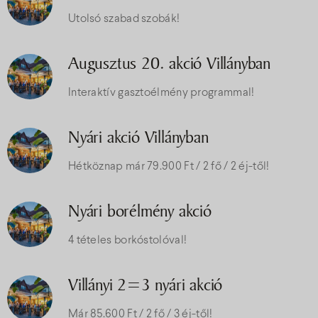
Utolsó szabad szobák!
Augusztus 20. akció Villányban
Interaktív gasztoélmény programmal!
Nyári akció Villányban
Hétköznap már 79.900 Ft / 2 fő / 2 éj-től!
Nyári borélmény akció
4 tételes borkóstolóval!
Villányi 2=3 nyári akció
Már 85.600 Ft / 2 fő / 3 éj-től!