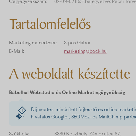
Cégjegyzékszám:
02-09-071153 (bejegyezve: Pécsi Törv
Tartalomfelelős
Marketing menedzser:
Sipos Gábor
E-Mail:
marketing@bock.hu
A weboldalt készítette
Bábelhal Webstudio és Online Marketingügynökség
Díjnyertes, minősített fejlesztő és online marke
hivatalos Google-, SEOMoz- és MailChimp partn
Székhely:
8360 Keszthely, Zámor utca 67.