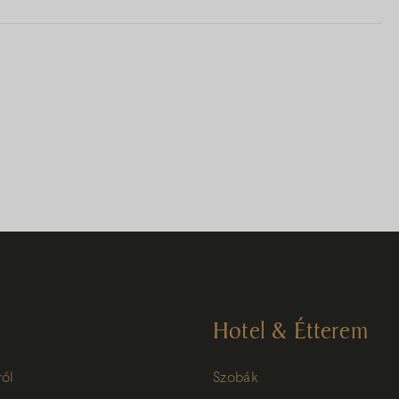
Hotel & Étterem
ról
Szobák