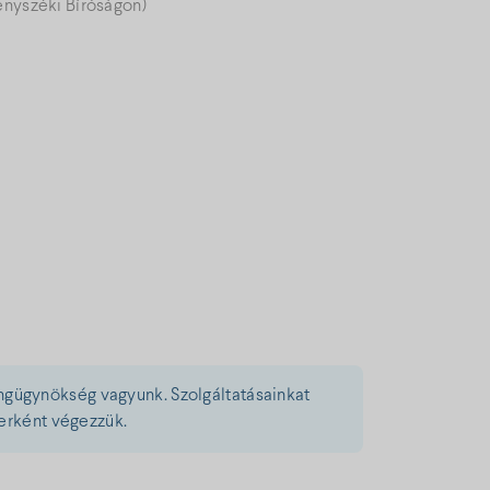
ényszéki Bíróságon)
tingügynökség vagyunk. Szolgáltatásainkat
erként végezzük.