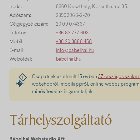
Iroda:
8360 Keszthely, Kossuth utca 35.
Adószám:
23992966-2-20
Cégjegyzékszám:
20 09 074367
Telefon:
+36 83 777 603
Mobil:
+36 20 3888 458
E-mail:
info@babelhal.hu
Weboldal:
babelhal.hu
Csapatunk az elmúlt 15 évben
37 országos szakma
webshopról, mobilappról, online webes programró
minősítéseink is garantálják.
Tárhelyszolgáltató
Bábelhal Webstudio Kft.