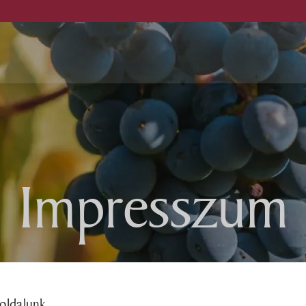
ince
Programok
Impresszum
Kiadványok
otel
Hírek
tterem
Állásajánlat
oldalunk