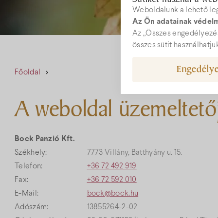
Weboldalunk a lehető le
Az Ön adatainak védelm
W
Az „Összes engedélyezés
összes sütit használhatju
Engedélye
Főoldal
rec
A weboldal üzemeltető
+36
Bock Panzió Kft.
Székhely:
7773 Villány, Batthyány u. 15.
Telefon:
+36 72 492 919
Fax:
+36 72 592 010
E-Mail:
bock@bock.hu
Adószám:
13855264-2-02