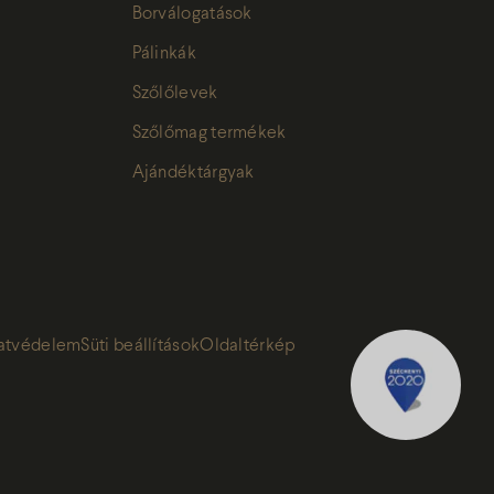
Borválogatások
Pálinkák
Szőlőlevek
Szőlőmag termékek
Ajándéktárgyak
atvédelem
Süti beállítások
Oldaltérkép