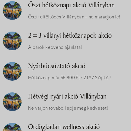
Őszi hétköznapi akció Villányban
Őszi feltöltődés Villányban – ne maradjon le!
2=3 villányi hétköznapok akció
A párok kedvenc ajánlata!
Nyárbúcsúztató akció
Hétköznap már 56.800 Ft / 2 fő / 2 éj-től!
Hétvégi nyári akció Villányban
Ne várjon tovább, lepje meg kedvesét!
Ördögkatlan wellness akció