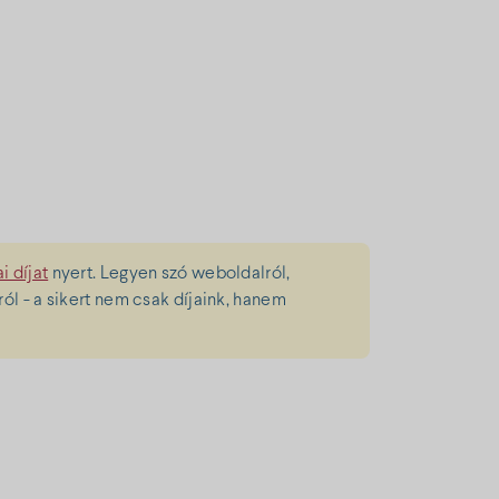
i díjat
nyert. Legyen szó weboldalról,
l - a sikert nem csak díjaink, hanem