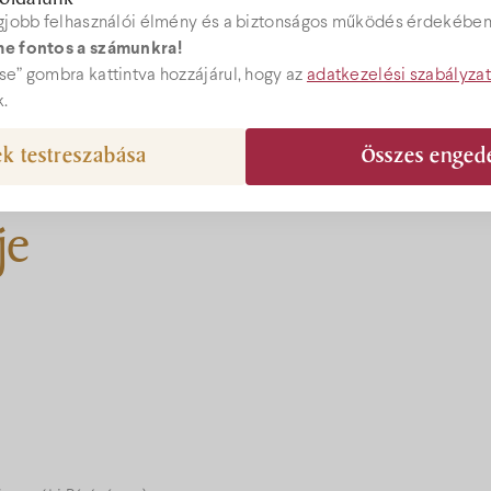
gjobb felhasználói élmény és a biztonságos működés érdekében 
e fontos a számunkra!
ebshop
e” gombra kattintva hozzájárul, hogy az
adatkezelési szabályza
k.
k testreszabása
Összes enged
epcio@bock.hu
je
 72 492 919