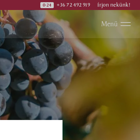
+36 72 492 919
Írjon nekünk!
Menü
ok