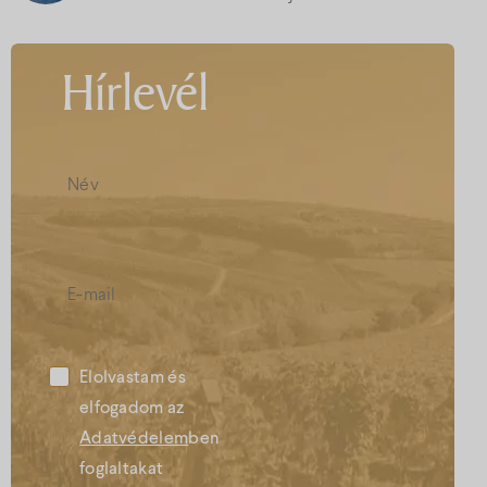
Hírlevél
Elolvastam és
elfogadom az
Adatvédelem
ben
foglaltakat