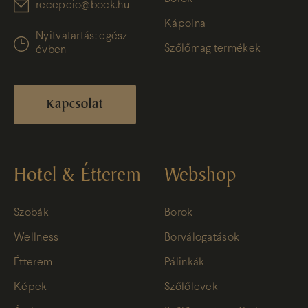
recepcio@bock.hu
Kápolna
Nyitvatartás: egész
Szőlőmag termékek
évben
Kapcsolat
Hotel & Étterem
Webshop
Szobák
Borok
Wellness
Borválogatások
Étterem
Pálinkák
Képek
Szőlőlevek