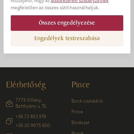
hozzájárul, hogy az
adatkezelési szabályzatnak
megfelelően az összes sütit használhatjuk.
Összes engedélyezése
Vince napi sült kolbász és Bock & Roll
Engedélyek testreszabása
Elérhetőség
Pince
7773 Villány,
Bock családról
Batthyány u. 15.
Pince
+36 72 492 919
Borászat
+36 30 9975 600
Borok