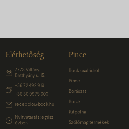
Elérhetőség
Pince
7773 Villány,
Bock családról
Batthyány u. 15.
Pince
+36 72 492 919
Borászat
+36 30 9975 600
Borok
recepcio@bock.hu
Kápolna
Nyitvatartás: egész
Szőlőmag termékek
évben