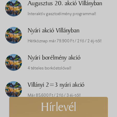
Augusztus 20. akció Villányban
Interaktív gasztoélmény programmal!
Nyári akció Villányban
Hétköznap már 79.900 Ft / 2 fő / 2 éj-től!
Nyári borélmény akció
4 tételes borkóstolóval!
Villányi 2=3 nyári akció
Már 85.600 Ft / 2 fő / 3 éj-től!
Hírlevél