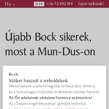
Hu
+36 72 492 919
Írjon nekünk!
Hu
En
De
Újabb Bock sikerek,
Programok
most a Mun-Dus-on
Kiadványok
2017. MÁJUS 5.
Hírek
Bock
Dunaszerdahelyen, április
Sütiket használ a weboldalunk
Weboldalunk a lehető legjobb felhasználói élmény
Állásajánlatok
22-én rendezték meg a már
és a biztonságos működés érdekében sütiket használ.
Az Ön adatainak védelme fontos a számunkra!
hagyományosnak mondható
Az „Összes engedélyezése” gombra kattintva