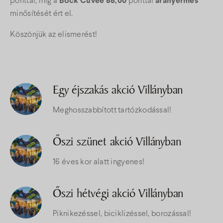
ponttal, míg a
Bock Cuvée
88,00
ponttal
aranyérmes
minősítését ért el.
Köszönjük az elismerést!
Egy éjszakás akció Villányban
Meghosszabbított tartózkodással!
Őszi szünet akció Villányban
16 éves kor alatt ingyenes!
Őszi hétvégi akció Villányban
Piknikezéssel, biciklizéssel, borozással!