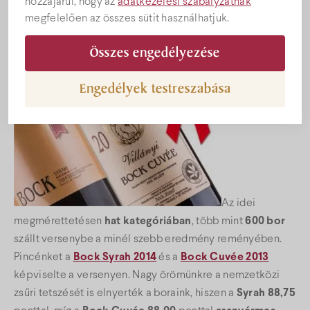
hozzájárul, hogy az
adatkezelési szabályzatnak
Mun-Dus borversenyt.
megfelelően az összes sütit használhatjuk.
Összes engedélyezése
Engedélyek testreszabása
Az idei
megmérettetésen
hat kategóriában
, több mint
600 bor
szállt versenybe a minél szebb eredmény reményében.
Pincénket a
Bock Syrah 2014
és a
Bock Cuvée 2013
képviselte a versenyen. Nagy örömünkre a nemzetközi
zsűri tetszését is elnyerték a boraink, hiszen a
Syrah
88,75