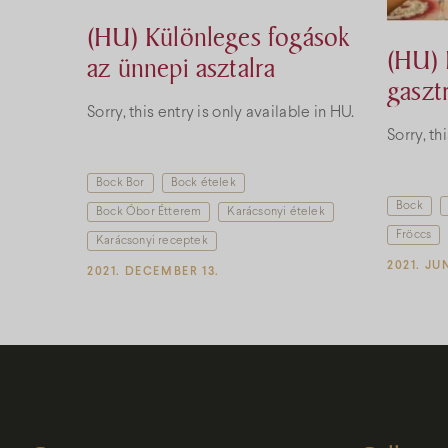
(HU) Különleges fogások
(HU) 
az ünnepi asztalra
gaszt
Sorry, this entry is only available in HU.
a frö
Sorry, th
Bock Bor
Bock ételek
Bock
Bock Óbor Étterem
Karácsonyi ételek
Fröccs
Karácsonyi receptek
2021. JU
2021. DECEMBER 13.