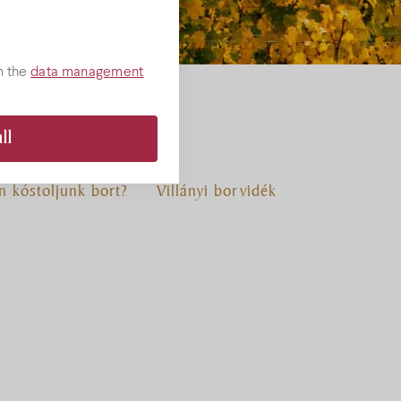
h the
data management
ll
 kóstoljunk bort?
Villányi borvidék