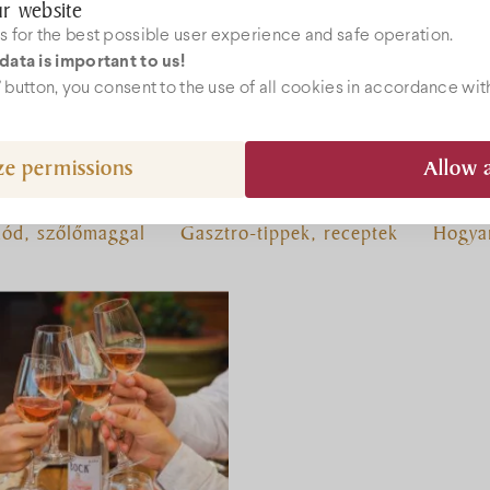
r website
 for the best possible user experience and safe operation.
data is important to us!
ebshop
l” button, you consent to the use of all cookies in accordance wit
ze permissions
Allow a
epcio@bock.hu
 72 492 919
mód, szőlőmaggal
Gasztro-tippek, receptek
Hogyan