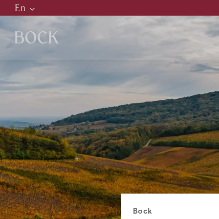
En
Hu
En
De
C
H
R
Bock