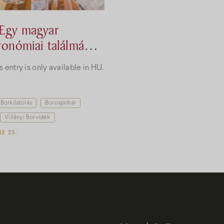
Egy magyar
ronómiai találmány:
ccs
is entry is only available in HU.
Borkóstolás
Borospohár
Villányi Borvidék
NE 23.