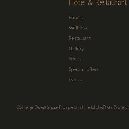
Hotel & Restaurant
Rooms
Wellness
Restaurant
Gallery
Prices
Speciall offers
Events
Czinege Guesthouse
Prospectus
Hírek
Jobs
Data Protect