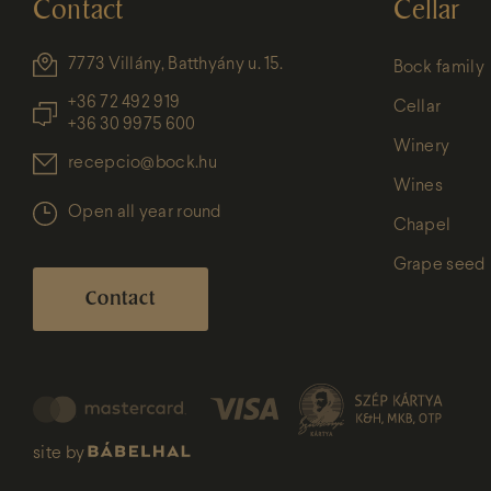
Contact
Cellar
7773 Villány, Batthyány u. 15.
Bock family
+36 72 492 919
Cellar
+36 30 9975 600
Winery
recepcio@bock.hu
Wines
Open all year round
Chapel
Grape seed
Contact
site by