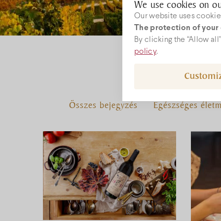
We use cookies on ou
Our website uses cookies
The protection of your 
W
By clicking the “Allow al
policy
.
Customi
rec
+36
Összes bejegyzés
Egészséges élet