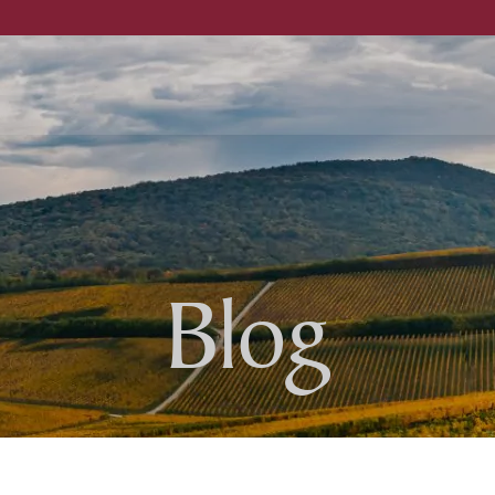
ellar
Katalogi
Blog
News
otel
Jobs
estaurant