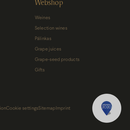
Webshop
Weines
Selection wines
Pálinkas
Grape juices
Grape-seed products
Gifts
ion
Cookie settings
Sitemap
Imprint