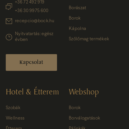
+36 72 492 919
Borászat
+36 30 9975 600
Borok
recepcio@bock.hu
Kápolna
Nyitvatartás: egész
Szőlőmag termékek
évben
Kapcsolat
Hotel & Étterem
Webshop
Szobák
Borok
Wellness
Borválogatások
Étterem
Pálinkák