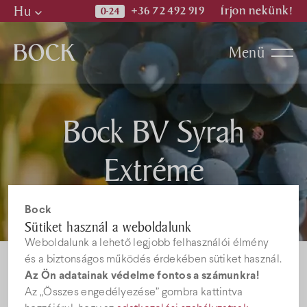
Hu
+36 72 492 919
Írjon nekünk!
Hu
Menü
En
De
Programok
Bock BV Syrah
Kiadványok
Extréme
Hírek
Bock
Sütiket használ a weboldalunk
Weboldalunk a lehető legjobb felhasználói élmény
Állásajánlatok
és a biztonságos működés érdekében sütiket használ.
Az Ön adatainak védelme fontos a számunkra!
Az „Összes engedélyezése” gombra kattintva