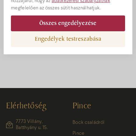
hozzájárul, hogy az
adatkezelési szabályzatnak
megfelelően az összes sütit használhatjuk.
Összes engedélyezése
Engedélyek testreszabása
Bock BV Syrah Extréme
Elérhetőség
Pince
7773 Villány,
Bock családról
Batthyány u. 15.
Pince