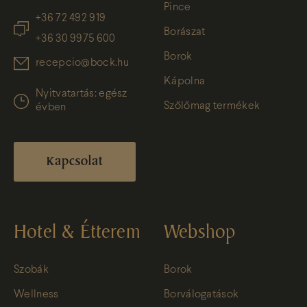
Pince
+36 72 492 919
Borászat
+36 30 9975 600
Borok
recepcio@bock.hu
Kápolna
Nyitvatartás: egész
Szőlőmag termékek
évben
Kapcsolat
Hotel & Étterem
Webshop
Szobák
Borok
Wellness
Borválogatások