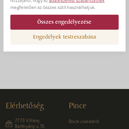
hozzájárul, hogy az
adatkezelési szabályzatnak
megfelelően az összes sütit használhatjuk.
Összes engedélyezése
Engedélyek testreszabása
Bock Villányi Franc 2015 Nagy Aranyérem
Elérhetőség
Pince
7773 Villány,
Bock családról
Batthyány u. 15.