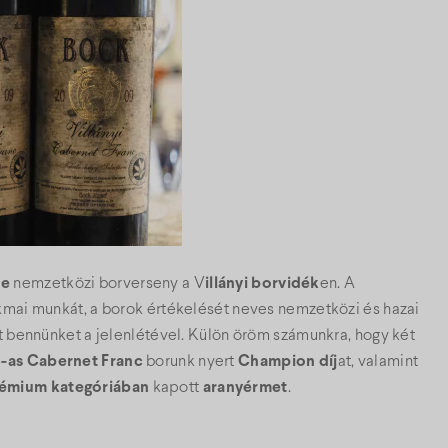
de
nemzetközi borverseny a V
illányi borvidék
en. A
akmai munkát, a borok értékelését neves nemzetközi és hazai
lt bennünket a jelenlétével. Külön öröm számunkra, hogy két
3-as Cabernet Franc
borunk nyert
Champion díj
at, valamint
émium
kategóriában
kapott
aranyérmet
.