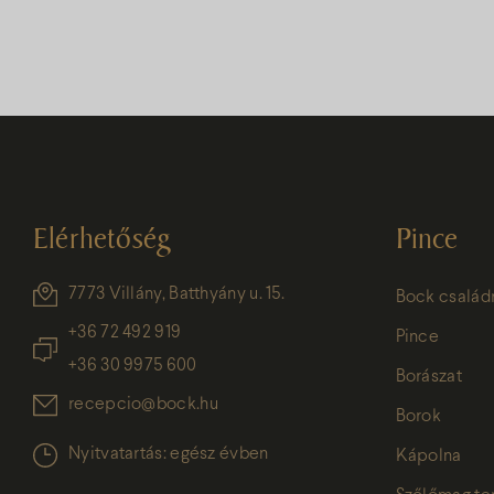
Elérhetőség
Pince
7773 Villány, Batthyány u. 15.
Bock család
+36 72 492 919
Pince
+36 30 9975 600
Borászat
recepcio@bock.hu
Borok
Nyitvatartás: egész évben
Kápolna