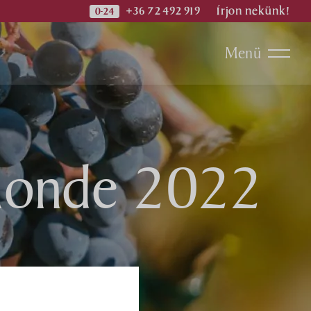
+36 72 492 919
Írjon nekünk!
Menü
 Monde 2022
ok