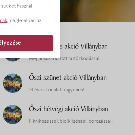
sütiket használ.
tnak
megfelelően az
élyezése
Egy éjszakás akció Villányban
Meghosszabbított tartózkodással!
Őszi szünet akció Villányban
16 éves kor alatt ingyenes!
Őszi hétvégi akció Villányban
Piknikezéssel, biciklizéssel, borozással!