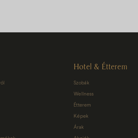
Hotel & Étterem
ról
Szobák
Wellness
Étterem
Képek
Árak