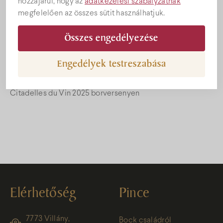
hozzájárul, hogy az
adatkezelési szabályzatnak
megfelelően az összes sütit használhatjuk.
Összes engedélyezése
Engedélyek testreszabása
Bock Borászat – Hírek – Bock Valér borai taroltak a
Citadelles du Vin 2025 borversenyen
Elérhetőség
Pince
7773 Villány,
Bock családról