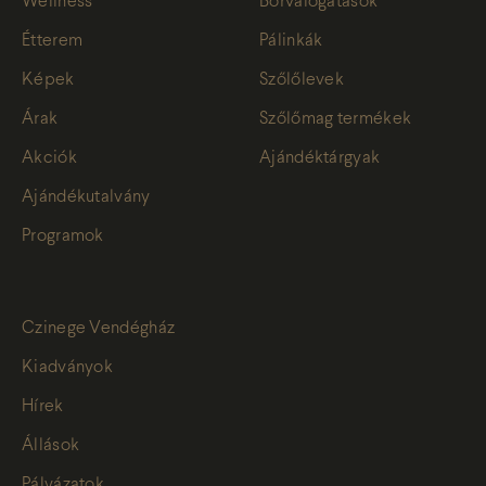
Wellness
Borválogatások
Étterem
Pálinkák
Képek
Szőlőlevek
Árak
Szőlőmag termékek
Akciók
Ajándéktárgyak
Ajándékutalvány
Programok
Czinege Vendégház
Kiadványok
Hírek
Állások
Pályázatok