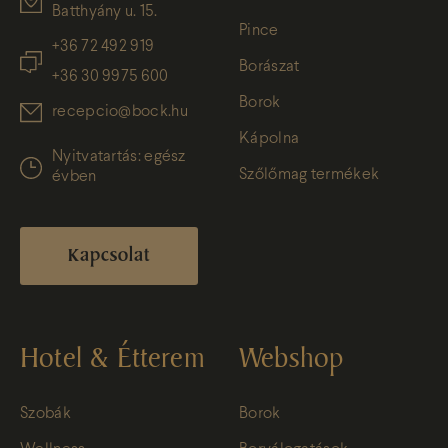
Batthyány u. 15.
Pince
+36 72 492 919
Borászat
+36 30 9975 600
Borok
recepcio@bock.hu
Kápolna
Nyitvatartás: egész
Szőlőmag termékek
évben
Kapcsolat
Hotel & Étterem
Webshop
Szobák
Borok