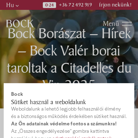
Hu
+36 72 492 919
Írjon nekünk!
Hu
Menü
Bock Borászat – Hírek
En
De
– Bock Valér borai
Programok
taroltak a Citadelles du
Kiadványok
Vin 2025
Hírek
Bock
borversenyen
Sütiket használ a weboldalunk
Weboldalunk a lehető legjobb felhasználói élmény
Állásajánlatok
és a biztonságos működés érdekében sütiket használ.
Az Ön adatainak védelme fontos a számunkra!
Az „Összes engedélyezése” gombra kattintva