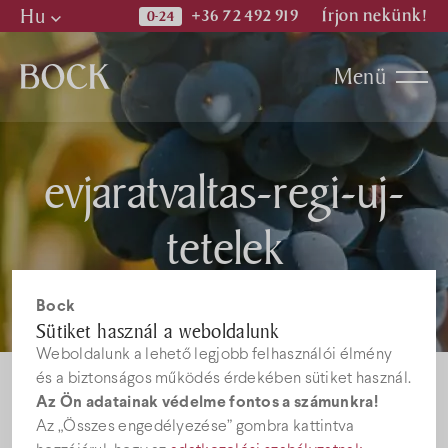
Hu
+36 72 492 919
Írjon nekünk!
Hu
Menü
En
De
Programok
evjaratvaltas-regi-uj-
Kiadványok
tetelek
Hírek
Bock
Sütiket használ a weboldalunk
Weboldalunk a lehető legjobb felhasználói élmény
Állásajánlatok
és a biztonságos működés érdekében sütiket használ.
Az Ön adatainak védelme fontos a számunkra!
Az „Összes engedélyezése” gombra kattintva