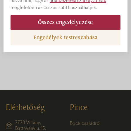
hozzájárul, hogy az
adatkezelési szabályzatnak
megfelelően az összes sütit használhatjuk.
Összes engedélyezése
Engedélyek testreszabása
evjaratvaltas-regi-uj-tetelek
Elérhetőség
Pince
7773 Villány,
Bock családról
Batthyány u. 15.