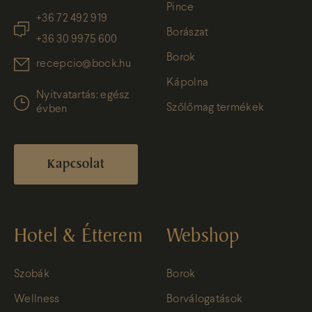
Pince
+36 72 492 919
Borászat
+36 30 9975 600
Borok
recepcio@bock.hu
Kápolna
Nyitvatartás: egész
Szőlőmag termékek
évben
Kapcsolat
Hotel & Étterem
Webshop
Szobák
Borok
Wellness
Borválogatások