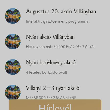
Augusztus 20. akció Villányban
Interaktív gasztoélmény programmal!
Nyári akció Villányban
Hétköznap már 79.900 Ft / 2 fő / 2 éj-től!
Nyári borélmény akció
4 tételes borkóstolóval!
Villányi 2=3 nyári akció
Már 85.600 Ft / 2 fő / 3 éj-től!
Hírlevél