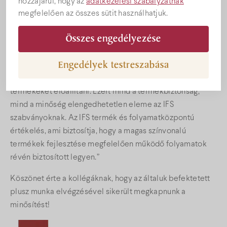
hozzájárul, hogy az
adatkezelési szabályzatnak
eredménnyel megszerezte az IFS Food tanúsítványt,
megfelelően az összes sütit használhatjuk.
mellyel biztosítani tudjuk az élelmiszer biztonságot és a
minőséget.
Összes engedélyezése
„Az IFS Food tanúsítvány célja annak értékelése, hogy a
Engedélyek testreszabása
gyártó feldolgozási tevékenysége képes-e biztonságos,
jogszerű és a vevői követelményeknek megfelelő
termékeket előállítani. Ezért mind a termékbiztonság,
mind a minőség elengedhetetlen eleme az IFS
szabványoknak. Az IFS termék és folyamatközpontú
értékelés, ami biztosítja, hogy a magas színvonalú
termékek fejlesztése megfelelően működő folyamatok
révén biztosított legyen.”
Köszönet érte a kollégáknak, hogy az általuk befektetett
plusz munka elvégzésével sikerült megkapnunk a
minősítést!