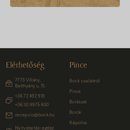
Elérhetőség
Pince
7773 Villány,
Bock családról
Batthyány u. 15.
Pince
+36 72 492 919
Borászat
+36 30 9975 600
Borok
recepcio@bock.hu
Kápolna
Nyitvatartás: egész