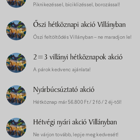
Piknikezéssel, biciklizéssel, borozással!
Őszi hétköznapi akció Villányban
Őszi feltöltődés Villányban – ne maradjon le!
2=3 villányi hétköznapok akció
A párok kedvenc ajánlata!
Nyárbúcsúztató akció
Hétköznap már 56.800 Ft / 2 fő / 2 éj-től!
Hétvégi nyári akció Villányban
Ne várjon tovább, lepje meg kedvesét!