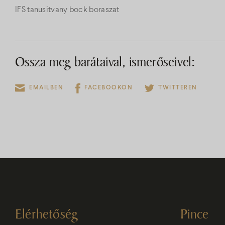
IFS tanusitvany bock boraszat
Ossza meg barátaival, ismerőseivel:
EMAILBEN
FACEBOOKON
TWITTEREN
Elérhetőség
Pince