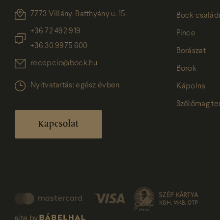
7773 Villány, Batthyány u. 15.
Bock család
+36 72 492 919
Pince
+36 30 9975 600
Borászat
recepcio@bock.hu
Borok
Nyitvatartás: egész évben
Kápolna
Szőlőmag t
Kapcsolat
site by