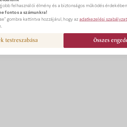
gjobb felhasználói élmény és a biztonságos működés érdekében 
e fontos a számunkra!
ebshop
e” gombra kattintva hozzájárul, hogy az
adatkezelési szabályza
k.
k testreszabása
Összes enged
epcio@bock.hu
 72 492 919