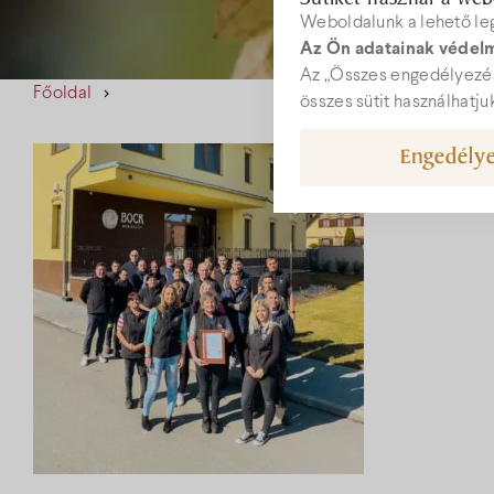
Weboldalunk a lehető le
Az Ön adatainak védelm
W
Az „Összes engedélyezés
Főoldal
összes sütit használhatju
Engedélye
rec
+36