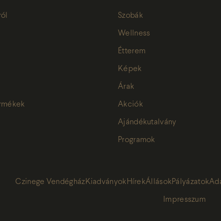
ról
Szobák
Wellness
Étterem
Képek
Árak
ermékek
Akciók
Ajándékutalvány
Programok
Czinege Vendégház
Kiadványok
Hírek
Állások
Pályázatok
Ad
Impresszum