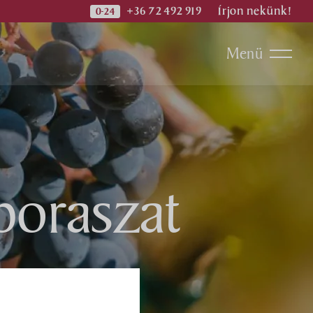
+36 72 492 919
Írjon nekünk!
Menü
boraszat
ok