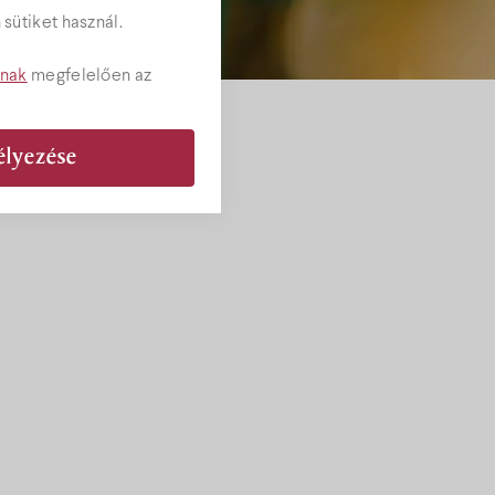
sütiket használ.
tnak
megfelelően az
élyezése