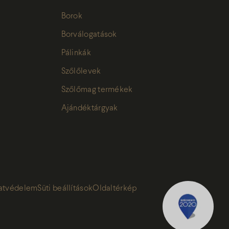
Borok
Borválogatások
Pálinkák
Szőlőlevek
Szőlőmag termékek
Ajándéktárgyak
atvédelem
Süti beállítások
Oldaltérkép