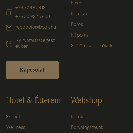
Pince
+36 72 492 919
Borászat
+36 30 9975 600
Borok
recepcio@bock.hu
Kápolna
Nyitvatartás: egész
Szőlőmag termékek
évben
Kapcsolat
Hotel & Étterem
Webshop
Szobák
Borok
Wellness
Borválogatások