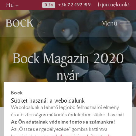
Hu
+36 72 492 919
Írjon nekünk!
Hu
Menü
En
De
Programok
Bock Magazin 2020
Kiadványok
nyár
Hírek
Bock
Sütiket használ a weboldalunk
Weboldalunk a lehető legjobb felhasználói élmény
Állásajánlatok
és a biztonságos működés érdekében sütiket használ.
Az Ön adatainak védelme fontos a számunkra!
Az „Összes engedélyezése” gombra kattintva