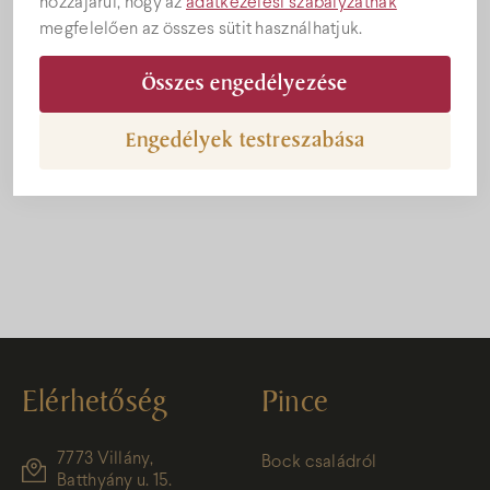
hozzájárul, hogy az
adatkezelési szabályzatnak
megfelelően az összes sütit használhatjuk.
Összes engedélyezése
Engedélyek testreszabása
Bock Magazin 2020 nyár
Elérhetőség
Pince
7773 Villány,
Bock családról
Batthyány u. 15.