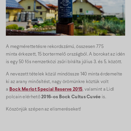
A
megmérettetésre rekordszámú,
ös
szesen 775
minta
érkezett
, 15
bortermelő
ország
ból
. A borokat
az idén
is egy
50 fős nemzetközi zsűri bírálta július 3. és 5. között.
A nevezett tételek közül mindössze 140 minta érdemelte
ki az arany minősítést
,
nagy örömünkre
köztük
volt
a
Bock
Merlot
Special
Reserve
2015
, valamint a Lidl
polcain elérhető
2016-os
Bock Cultus Cuvée
is
.
Köszönjük szépen az elismeréseket!