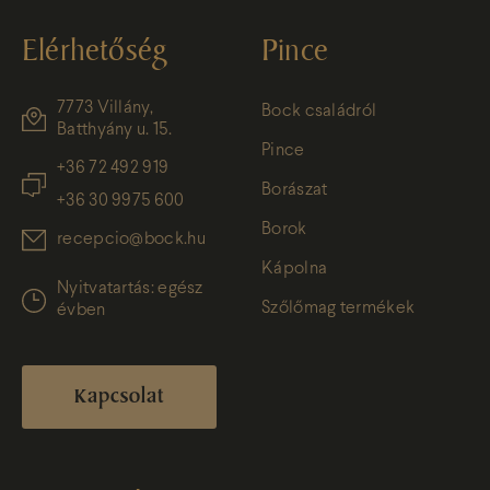
Elérhetőség
Pince
7773 Villány,
Bock családról
Batthyány u. 15.
Pince
+36 72 492 919
Borászat
+36 30 9975 600
Borok
recepcio@bock.hu
Kápolna
Nyitvatartás: egész
Szőlőmag termékek
évben
Kapcsolat