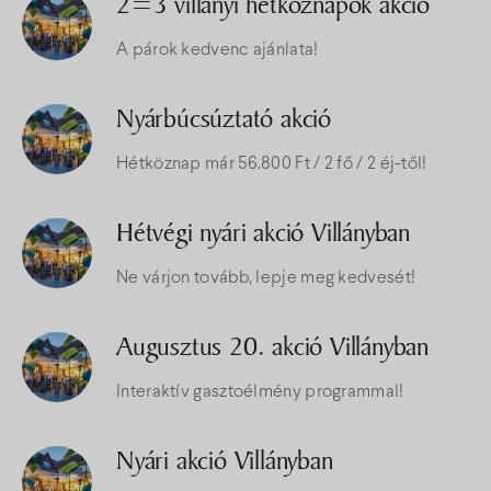
2=3 villányi hétköznapok akció
A párok kedvenc ajánlata!
Nyárbúcsúztató akció
Hétköznap már 56.800 Ft / 2 fő / 2 éj-től!
Hétvégi nyári akció Villányban
Ne várjon tovább, lepje meg kedvesét!
Augusztus 20. akció Villányban
Interaktív gasztoélmény programmal!
Nyári akció Villányban