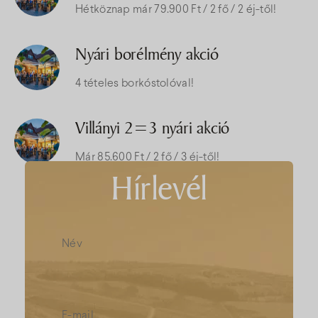
Hétköznap már 79.900 Ft / 2 fő / 2 éj-től!
Nyári borélmény akció
4 tételes borkóstolóval!
Villányi 2=3 nyári akció
Már 85.600 Ft / 2 fő / 3 éj-től!
Hírlevél