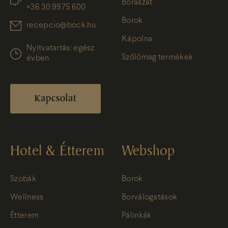
Borászat
+36 30 9975 600
Borok
recepcio@bock.hu
Kápolna
Nyitvatartás: egész
Szőlőmag termékek
évben
Kapcsolat
Hotel & Étterem
Webshop
Szobák
Borok
Wellness
Borválogatások
Étterem
Pálinkák