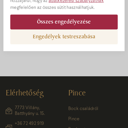
hozzájárul, hogy az
adatkezelési szabályzatnak
megfelelően az összes sütit használhatjuk.
Összes engedélyezése
Engedélyek testreszabása
Elérhetőség
Pince
7773 Villány,
Bock családról
Batthyány u. 15.
Pince
+36 72 492 919