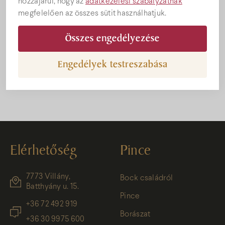
hozzájárul, hogy az
adatkezelési szabályzatnak
megfelelően az összes sütit használhatjuk.
Összes engedélyezése
Engedélyek testreszabása
Elérhetőség
Pince
7773 Villány,
Bock családról
Batthyány u. 15.
Pince
+36 72 492 919
Borászat
+36 30 9975 600