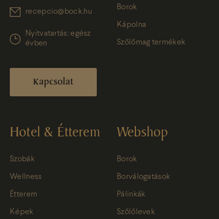
Borok
recepcio@bock.hu
Kápolna
Nyitvatartás: egész
Szőlőmag termékek
évben
Kapcsolat
Hotel & Étterem
Webshop
Szobák
Borok
Wellness
Borválogatások
Étterem
Pálinkák
Képek
Szőlőlevek