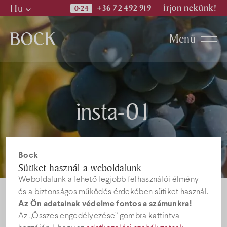
Hu
+36 72 492 919
Írjon nekünk!
Hu
Menü
En
De
Programok
insta-01
Kiadványok
Hírek
Bock
Sütiket használ a weboldalunk
Weboldalunk a lehető legjobb felhasználói élmény
Állásajánlatok
és a biztonságos működés érdekében sütiket használ.
Az Ön adatainak védelme fontos a számunkra!
Az „Összes engedélyezése” gombra kattintva