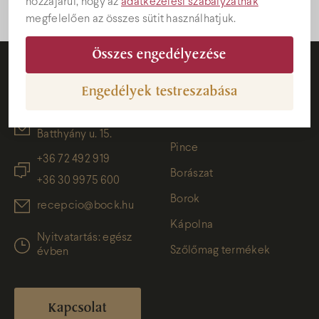
hozzájárul, hogy az
adatkezelési szabályzatnak
megfelelően az összes sütit használhatjuk.
Összes engedélyezése
Elérhetőség
Pince
Engedélyek testreszabása
7773 Villány,
Bock családról
Batthyány u. 15.
Pince
+36 72 492 919
Borászat
+36 30 9975 600
Borok
recepcio@bock.hu
Kápolna
Nyitvatartás: egész
Szőlőmag termékek
évben
Kapcsolat