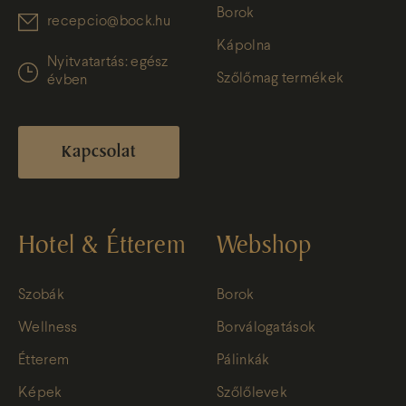
Borok
recepcio@bock.hu
Kápolna
Nyitvatartás: egész
Szőlőmag termékek
évben
Kapcsolat
Hotel & Étterem
Webshop
Szobák
Borok
Wellness
Borválogatások
Étterem
Pálinkák
Képek
Szőlőlevek