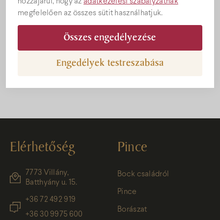
hozzájárul, hogy az
adatkezelési szabályzatnak
megfelelően az összes sütit használhatjuk.
Összes engedélyezése
Engedélyek testreszabása
Elérhetőség
Pince
7773 Villány,
Bock családról
Batthyány u. 15.
Pince
+36 72 492 919
Borászat
+36 30 9975 600