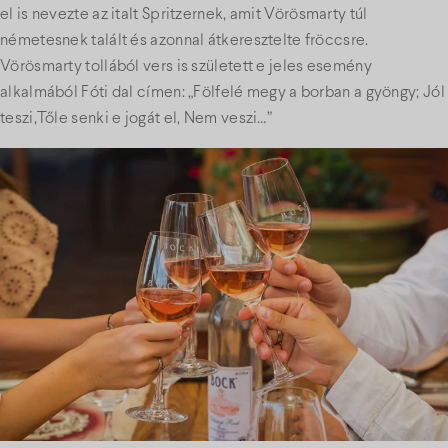
el is nevezte az italt Spritzernek, amit Vörösmarty túl
németesnek talált és azonnal átkeresztelte fröccsre.
Vörösmarty tollából vers is született e jeles esemény
alkalmából Fóti dal címen: „Fölfelé megy a borban a gyöngy; Jól
teszi,Tőle senki e jogát el, Nem veszi…”