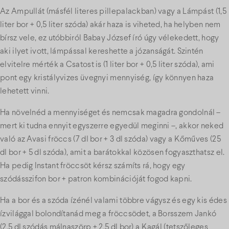
Az Ampullát (másfél literes pillepalackban) vagy a Lámpást (1,5
liter bor + 0,5 liter szóda) akár haza is viheted, ha helyben nem
bírsz vele, ez utóbbiról Babay József író úgy vélekedett, hogy
aki ilyet ivott, lámpással kereshette a józanságát. Szintén
elvitelre mérték a Csatost is (1 liter bor + 0,5 liter szóda), ami
pont egy kristályvizes üvegnyi mennyiség, így könnyen haza
lehetett vinni.
Ha növelnéd a mennyiséget és nemcsak magadra gondolnál –
mert ki tudna ennyit egyszerre egyedül meginni –, akkor neked
való az Avasi fröccs (7 dl bor + 3 dl szóda) vagy a Kőműves (25
dl bor + 5 dl szóda), amit a barátokkal közösen fogyaszthatsz el.
Ha pedig Instant fröccsöt kérsz számíts rá, hogy egy
szódásszifon bor + patron kombinációját fogod kapni.
Ha a bor és a szóda ízénél valami többre vágysz és egy kis édes
ízvilággal bolondítanád meg a fröccsödet, a Borsszem Jankó
(2,5 dl szódás málnaszörp + 2,5 dl bor) a Kagál (tetszőleges