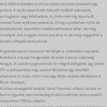
ahol több évtizedes archívum pihen és onnan érkezett egy
palack. A nyolcvanas évek második feléből származik,
portugieser vagy kékfrankos. A címke mér rég leporladt,
vannak ilyen rejtélyes palackok. Ahogy a pohárban nyílik és
belekóstolok, szerintem inkább kékfrankos lehet, de még
mindig él, ősz is ugyan, kicsit pocakos is, de még végigsétál a
korzón, sétapálcával persze.
A gyerekeseket a teraszon felváltják a vidámabb csapatok,
feltekerik a terasz hangerejét, de ezek a boros vidámság
hangjai. A család nyugovóra tér, én még elüldögélek egy pohár
70+ a poharamban, egy palack félretéve egy későbbi
alkalomra, ki tudja, mikor lesz egy teljes szabad délutánom a
Bock-teraszon.
Közben olvasgatok tovább, Horst Hummel, villányi borász és
berlini ügyvéd, nem mellesleg kiváló irodalmár, boros esszéit
olvasom az 1749.hu oldalon.