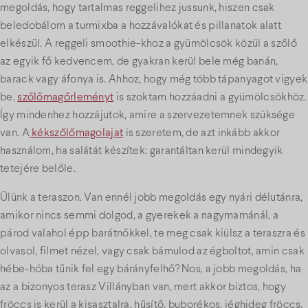
megoldás, hogy tartalmas reggelihez jussunk, hiszen csak
beledobálom a turmixba a hozzávalókat és pillanatok alatt
elkészül. A reggeli smoothie-khoz a gyümölcsök közül a szőlő
az egyik fő kedvencem, de gyakran kerül bele még banán,
barack vagy áfonya is. Ahhoz, hogy még több tápanyagot vigyek
be,
szőlőmagőrleményt
is szoktam hozzáadni a gyümölcsökhöz.
Így mindenhez hozzájutok, amire a szervezetemnek szüksége
van. A
kékszőlőmagolajat
is szeretem, de azt inkább akkor
használom, ha salátát készítek: garantáltan kerül mindegyik
tetejére belőle.
Ülünk a teraszon. Van ennél jobb megoldás egy nyári délutánra,
amikor nincs semmi dolgod, a gyerekek a nagymamánál, a
párod valahol épp barátnőkkel, te meg csak kiülsz a teraszra és
olvasol, filmet nézel, vagy csak bámulod az égboltot, amin csak
hébe-hóba tűnik fel egy bárányfelhő? Nos, a jobb megoldás, ha
az a bizonyos terasz Villányban van, mert akkor biztos, hogy
fröccs is kerül a kisasztalra, hűsítő, buborékos, jéghideg fröccs.