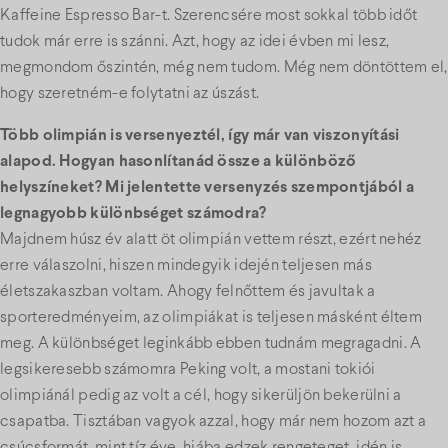
Kaffeine Espresso Bar-t. Szerencsére most sokkal több időt
tudok már erre is szánni. Azt, hogy az idei évben mi lesz,
megmondom őszintén, még nem tudom. Még nem döntöttem el,
hogy szeretném-e folytatni az úszást.
Több olimpián is versenyeztél, így már van viszonyítási
alapod. Hogyan hasonlítanád össze a különböző
helyszíneket? Mi jelentette versenyzés szempontjából a
legnagyobb különbséget számodra?
Majdnem húsz év alatt öt olimpián vettem részt, ezért nehéz
erre válaszolni, hiszen mindegyik idején teljesen más
életszakaszban voltam. Ahogy felnőttem és javultak a
sporteredményeim, az olimpiákat is teljesen másként éltem
meg. A különbséget leginkább ebben tudnám megragadni. A
legsikeresebb számomra Peking volt, a mostani tokiói
olimpiánál pedig az volt a cél, hogy sikerüljön bekerülni a
csapatba. Tisztában vagyok azzal, hogy már nem hozom azt a
csúcsformát, mint tíz éve, hiába edzek rengeteget, idén is