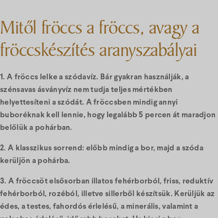
Mitől fröccs a fröccs, avagy a
fröccskészítés aranyszabályai
1.
A fröccs lelke a szódavíz. Bár gyakran használják, a
szénsavas ásványvíz nem tudja teljes mértékben
helyettesíteni a szódát. A fröccsben mindig annyi
buboréknak kell lennie, hogy legalább 5 percen át maradjon
belőlük a pohárban.
2. A klasszikus sorrend: előbb mindig a bor, majd a szóda
kerüljön a pohárba.
3. A fröccsöt elsősorban illatos fehérborból, friss, reduktív
fehérborból, rozéból, illetve sillerből készítsük. Kerüljük az
édes, a testes, fahordós érlelésű, a minerális, valamint a