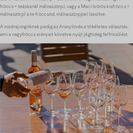
fröccs + teáskanál málnaszörp), vagy a Maci (vörös kisfröccs +
málnaszörp) a te fröccsöd, málnaszörppel ízesítve.
A rozérajongóknak pedig az Aranylövés a tökéletes választás,
ami a nagyfröccs arányait követve nyújt jéghideg felfrissülést.