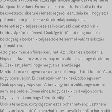
„(…) A bornak ivóra van szüksége, akiben ugyancsak értelmesen
kiteljesedik valami. És nem csak bármi. Tudnia kell a borban
bekövetkező sikerülés lehetőségéről, és tudnia kell, hogy ez a
pillanat mikor jön el. Ez az értelemképesség maga a
történetiség kiteljesedése az ivóban, aki csak ettől válik
boldogságképes lénnyé. Csak így történhet meg benne a
boldogság a borban kiteljesedő értelemmel való találkozás
pillanatában.
Addig sok minden félresikerülhet. Az ivóban és a borban is.
Hogy mindaz, ami van, van, még nem jelenti azt, hogy értelmes
is. Csak azt jelenti, hogy megvan a lehetősége.
Minden bornak megvannak a csak neki megadatott lehetőségei,
hogy borrá váljon. És csak ezek vannak neki, több egy sem.
Csak egy vagy-vagy van. A bor vagy borrá válik, vagy semmi
nem lesz belőle. Olyan nincs, hogy csak kicsit váljon borrá.
Olyan viszont van, hogy félresikerüljön.”
Ülök a teraszon, kortyolgatom ezt a pohár hetvenpluszt (nem
könnyen kezelhető és ragozható név, tegyük hozzá), a harmadik