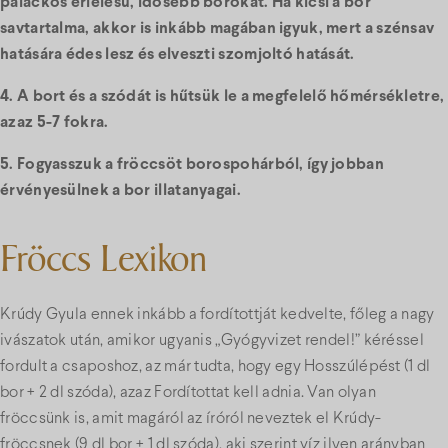
palackos érlelésű, idősebb borokat. Ha kicsi a bor
savtartalma, akkor is inkább magában igyuk, mert a szénsav
hatására édes lesz és elveszti szomjoltó hatását.
4. A bort és a szódát is hűtsük le a megfelelő hőmérsékletre,
azaz 5-7 fokra.
5. Fogyasszuk a fröccsöt borospohárból, így jobban
érvényesülnek a bor illatanyagai.
Fröccs Lexikon
Krúdy Gyula ennek inkább a fordítottját kedvelte, főleg a nagy
ivászatok után, amikor ugyanis „Gyógyvizet rendel!” kéréssel
fordult a csaposhoz, az már tudta, hogy egy Hosszúlépést (1 dl
bor + 2 dl szóda), azaz Fordítottat kell adnia. Van olyan
fröccsünk is, amit magáról az íróról neveztek el Krúdy-
fröccsnek (9 dl bor + 1 dl szóda), aki szerint víz ilyen arányban