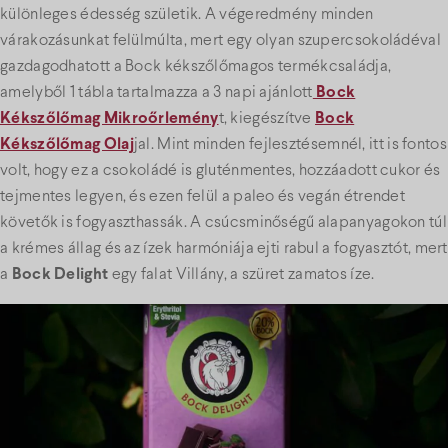
különleges édesség születik. A végeredmény minden
várakozásunkat felülmúlta, mert egy olyan szupercsokoládéval
gazdagodhatott a Bock kékszőlőmagos termékcsaládja,
amelyből 1 tábla tartalmazza a 3 napi ajánlott
Bock
Kékszőlőmag Mikroőrlemény
t, kiegészítve
Bock
Kékszőlőmag Olaj
jal. Mint minden fejlesztésemnél, itt is fontos
volt, hogy ez a csokoládé is gluténmentes, hozzáadott cukor és
tejmentes legyen, és ezen felül a paleo és vegán étrendet
követők is fogyaszthassák. A csúcsminőségű alapanyagokon túl
a krémes állag és az ízek harmóniája ejti rabul a fogyasztót, mert
a
Bock Delight
egy falat Villány, a szüret zamatos íze.