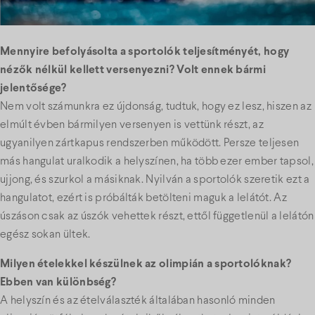
Mennyire befolyásolta a sportolók teljesítményét, hogy
nézők nélkül kellett versenyezni? Volt ennek bármi
jelentősége?
Nem volt számunkra ez újdonság, tudtuk, hogy ez lesz, hiszen az
elmúlt évben bármilyen versenyen is vettünk részt, az
ugyanilyen zártkapus rendszerben működött. Persze teljesen
más hangulat uralkodik a helyszínen, ha több ezer ember tapsol,
ujjong, és szurkol a másiknak. Nyilván a sportolók szeretik ezt a
hangulatot, ezért is próbálták betölteni maguk a lelátót. Az
úszáson csak az úszók vehettek részt, ettől függetlenül a lelátón
egész sokan ültek.
Milyen ételekkel készülnek az olimpián a sportolóknak?
Ebben van különbség?
A helyszín és az ételválaszték általában hasonló minden