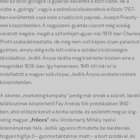
Már az ókori görögök is gyakran keverték a bort vízzel, de a
vízbe a „gyöngy”, vagyis a széndioxid buborékok először 1767-
ben kerülhettek csak bele a tudós brit papnak, Joseph Priestly-
nek köszönhetően. A nagyüzemi gyártás viszont még sokáig
váratott magára, magát a szifonfejet ugyan már 1813-ban Charles
Plinth szabadalmaztatta, de még nem volt képes olyan palackot
gyártani, amely elég erős lett volna a szódavíz biztonságos
tárolásához. Jedlik Ányos találta meg kísérletei közben erre a
megoldást 1826-ban, így hamarosan, 1841-től már el is
indulhatott a magyar szikvízipar, Jedlik Ányos unokaöccsének
köszönhetően.
A sikeres „marketing kampány” pedig már annak a szüreti, baráti
találkozónak köszönhető Fáy András fóti présházában 1842-
ben, ahol először került a borba szóda, és született meg az ízig-
vérig magyar
„fröccs”
név, Vörösmarty Mihály nyelvi
leleményének hála. Jedlik ugyanis itt mutatta be barátainak,
hogyan hígítja ő – gyomorbántalmai miatt – a bort szódával, és