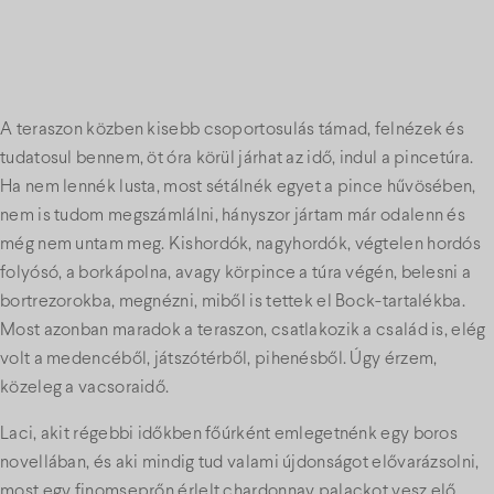
A teraszon közben kisebb csoportosulás támad, felnézek és
tudatosul bennem, öt óra körül járhat az idő, indul a pincetúra.
Ha nem lennék lusta, most sétálnék egyet a pince hűvösében,
nem is tudom megszámlálni, hányszor jártam már odalenn és
még nem untam meg. Kishordók, nagyhordók, végtelen hordós
folyósó, a borkápolna, avagy körpince a túra végén, belesni a
bortrezorokba, megnézni, miből is tettek el Bock-tartalékba.
Most azonban maradok a teraszon, csatlakozik a család is, elég
volt a medencéből, játszótérből, pihenésből. Úgy érzem,
közeleg a vacsoraidő.
Laci, akit régebbi időkben főúrként emlegetnénk egy boros
novellában, és aki mindig tud valami újdonságot elővarázsolni,
most egy finomseprőn érlelt chardonnay palackot vesz elő,