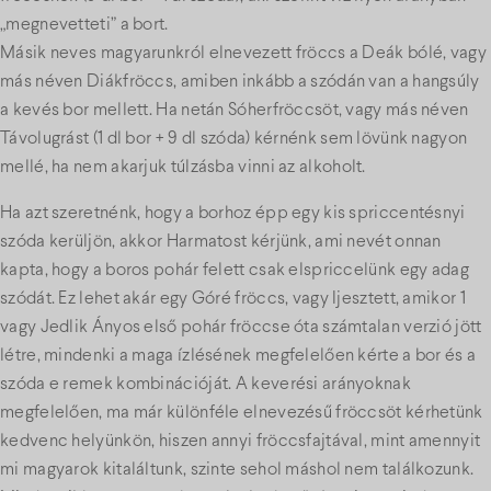
„megnevetteti” a bort.
Másik neves magyarunkról elnevezett fröccs a Deák bólé, vagy
más néven Diákfröccs, amiben inkább a szódán van a hangsúly
a kevés bor mellett. Ha netán Sóherfröccsöt, vagy más néven
Távolugrást (1 dl bor + 9 dl szóda) kérnénk sem lövünk nagyon
mellé, ha nem akarjuk túlzásba vinni az alkoholt.
Ha azt szeretnénk, hogy a borhoz épp egy kis spriccentésnyi
szóda kerüljön, akkor Harmatost kérjünk, ami nevét onnan
kapta, hogy a boros pohár felett csak elspriccelünk egy adag
szódát. Ez lehet akár egy Góré fröccs, vagy Ijesztett, amikor 1
vagy Jedlik Ányos első pohár fröccse óta számtalan verzió jött
létre, mindenki a maga ízlésének megfelelően kérte a bor és a
szóda e remek kombinációját. A keverési arányoknak
megfelelően, ma már különféle elnevezésű fröccsöt kérhetünk
kedvenc helyünkön, hiszen annyi fröccsfajtával, mint amennyit
mi magyarok kitaláltunk, szinte sehol máshol nem találkozunk.