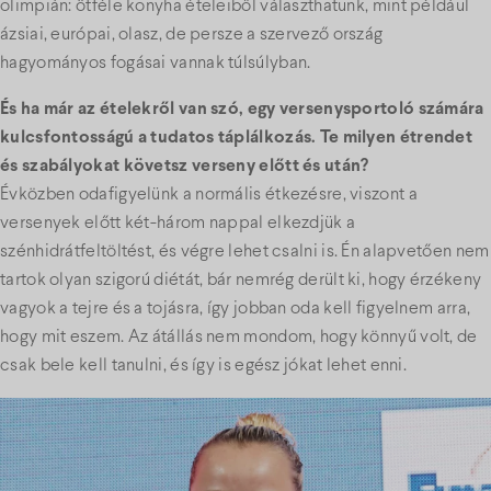
olimpián: ötféle konyha ételeiből választhatunk, mint például
ázsiai, európai, olasz, de persze a szervező ország
hagyományos fogásai vannak túlsúlyban.
És ha már az ételekről van szó, egy versenysportoló számára
kulcsfontosságú a tudatos táplálkozás. Te milyen étrendet
és szabályokat követsz verseny előtt és után?
Évközben odafigyelünk a normális étkezésre, viszont a
versenyek előtt két-három nappal elkezdjük a
szénhidrátfeltöltést, és végre lehet csalni is. Én alapvetően nem
tartok olyan szigorú diétát, bár nemrég derült ki, hogy érzékeny
vagyok a tejre és a tojásra, így jobban oda kell figyelnem arra,
hogy mit eszem. Az átállás nem mondom, hogy könnyű volt, de
csak bele kell tanulni, és így is egész jókat lehet enni.