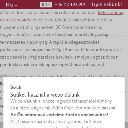
Hu
+36 72 492 919
Írjon nekünk!
A Bock Borászat jól ismert és sokak által kedvelt
kékszőlőmag
Hu
Menü
termékcsalád
ja évről-évre bővül. A mikroőrlemény és a
En
hidegen sajtolt olaj mellett, 2018-tól tablettaként is
fogyasztható ez az antioxidánsokban rendkívül gazdag
De
természetes alapanyag. A táplálékkiegészítőkkel
Programok
párhuzamosan magas minőségű Bock natúrkozmetikumok és
szappanok is kifejlesztésre kerültek, amelyek egész évben
Kiadványok
gondoskodnak bőrünk egészségéről és ápoltságáról.
2022-ben egy igazán kényeztető újdonsággal bővül a kínálat, a
Hírek
Bock Delight
csokoládékkal. A különleges finomság
Bock
megszületéséről a termék megálmodójával és kifejlesztőjével,
Sütiket használ a weboldalunk
Szűcs-Bálint Andreával, az
Infinisweet
Kft. vezető
Weboldalunk a lehető legjobb felhasználói élmény
Állásajánlato
termékfejlesztő mérnökével, ügyvezető – tulajdonosával
és a biztonságos működés érdekében sütiket használ.
készítettünk interjút.
Az Ön adatainak védelme fontos a számunkra!
Az „Összes engedélyezése” gombra kattintva