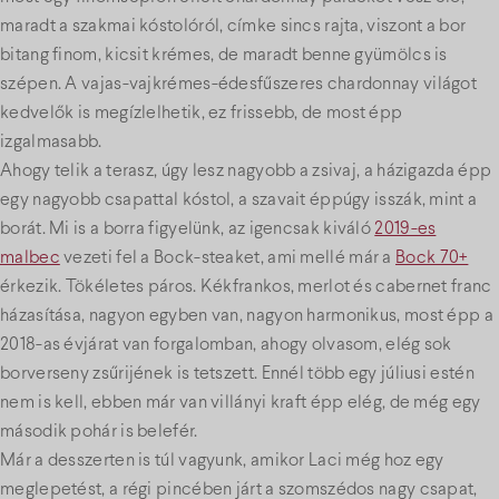
maradt a szakmai kóstolóról, címke sincs rajta, viszont a bor
bitang finom, kicsit krémes, de maradt benne gyümölcs is
szépen. A vajas-vajkrémes-édesfűszeres chardonnay világot
kedvelők is megízlelhetik, ez frissebb, de most épp
izgalmasabb.
Ahogy telik a terasz, úgy lesz nagyobb a zsivaj, a házigazda épp
egy nagyobb csapattal kóstol, a szavait éppúgy isszák, mint a
borát. Mi is a borra figyelünk, az igencsak kiváló
2019-es
malbec
vezeti fel a Bock-steaket, ami mellé már a
Bock 70+
érkezik. Tökéletes páros. Kékfrankos, merlot és cabernet franc
házasítása, nagyon egyben van, nagyon harmonikus, most épp a
2018-as évjárat van forgalomban, ahogy olvasom, elég sok
borverseny zsűrijének is tetszett. Ennél több egy júliusi estén
nem is kell, ebben már van villányi kraft épp elég, de még egy
második pohár is belefér.
Már a desszerten is túl vagyunk, amikor Laci még hoz egy
meglepetést, a régi pincében járt a szomszédos nagy csapat,