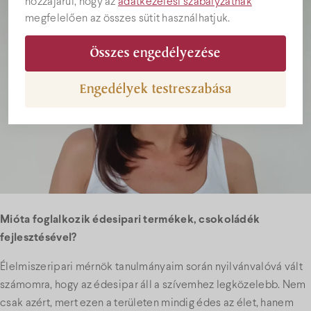
hozzájárul, hogy az
adatkezelési szabályzatnak
megfelelően az összes sütit használhatjuk.
Összes engedélyezése
Engedélyek testreszabása
Mióta foglalkozik édesipari termékek, csokoládék
fejlesztésével?
Élelmiszeripari mérnök tanulmányaim során nyilvánvalóvá vált
számomra, hogy az édesipar áll a szívemhez legközelebb. Nem
csak azért, mert ezen a területen mindig édes az élet, hanem