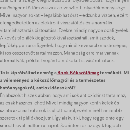
Számomra az egyik legfontosabb a folyadékpótlás, hogy milyen
minőségben töltöm vissza az elveszített folyadékmennyiséget.
Mivel nagyon sokat – legalább hat órát – edzünk a vízben, ezért
elengedhetetlen az elektrolit visszatöltés és a normális
vitaminháztartás biztosítása. Ezekre mindig nagyon odafigyelek.
A kevés táplálékkiegészítő kiválasztásánál, amit szedek,
legfőképpen arra figyelek, hogy minél kevesebb mesterséges,
káros összetevőt tartalmazzon. Manapság erre már vannak
alternatívák, például vegán termékeket is vásárolhatunk.
Te is kipróbáltad nemrég a
Bock Kékszőlőmag
termékeit. Mi
a véleményed a kékszőlőmagról és a természetes
hatóanyagokról, antioxidánsokról?
Én abszolút hiszek abban, hogy ami sok antioxidánst tartalmaz,
az csak hasznos lehet! Mivel mindig nagyon korán kelek és
szinte azonnal rohanok is el otthonról, ezért minél hamarabb
szeretek táplálékhoz jutni. Így alakult ki, hogy reggelente egy
smoothieval indítom a napot. Szerintem ez az egyik legjobb