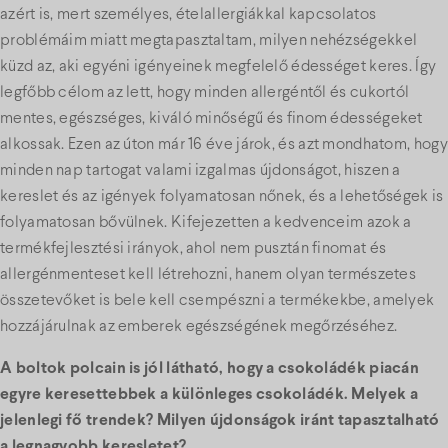
azért is, mert személyes, ételallergiákkal kapcsolatos
problémáim miatt megtapasztaltam, milyen nehézségekkel
küzd az, aki egyéni igényeinek megfelelő édességet keres. Így
legfőbb célom az lett, hogy minden allergéntől és cukortól
mentes, egészséges, kiváló minőségű és finom édességeket
alkossak. Ezen az úton már 16 éve járok, és azt mondhatom, hogy
minden nap tartogat valami izgalmas újdonságot, hiszen a
kereslet és az igények folyamatosan nőnek, és a lehetőségek is
folyamatosan bővülnek. Kifejezetten a kedvenceim azok a
termékfejlesztési irányok, ahol nem pusztán finomat és
allergénmenteset kell létrehozni, hanem olyan természetes
összetevőket is bele kell csempészni a termékekbe, amelyek
hozzájárulnak az emberek egészségének megőrzéséhez.
A boltok polcain is jól látható, hogy a csokoládék piacán
egyre keresettebbek a különleges csokoládék. Melyek a
jelenlegi fő trendek? Milyen újdonságok iránt tapasztalható
a legnagyobb keresletet?