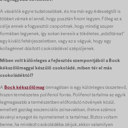
A vásárlók egyre tudatosabbak, és ma már egy édességtől is
többet várnak el annál, hogy pusztán finom legyen. Főleg az a
célja ennek a fogyasztói csoportnak, hogy mindig szuper
formában legyenek, így sokan keresik a tökéletes „edzőtársat”
egy kiváló fehérjeszeletben, vagy az a vágyuk, hogy egy
kollagénnel dúsított csokoládéval szépüljenek.
Miben volt különleges a fejlesztés szempontjából a Bock
kékszőlőmaggal készülő csokoládé, miben tér el más
csokoládéktól?
A
Bock kékszőlőmag
önmagában is egy különleges összetevő,
hiszen természetes polifenol forrás. Polifenol tartalma az egyik
legmagasabb a természetben előforduló növények közül,
emellett gazdag esszenciális zsírsavakban, illetve számos
ásványi anyagot és nyomelemet is tartalmaz. Biztos voltam
benne, ha mindezt csokoládéba zárjuk, akkor valamilyen