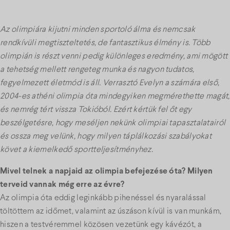
Az olimpiára kijutni minden sportoló álma és nemcsak
rendkívüli megtiszteltetés, de fantasztikus élmény is. Több
olimpián is részt venni pedig különleges eredmény, ami mögött
a tehetség mellett rengeteg munka és nagyon tudatos,
fegyelmezett életmód is áll. Verrasztó Evelyn a számára első,
2004-es athéni olimpia óta mindegyiken megmérethette magát,
és nemrég tért vissza Tokióból. Ezért kértük fel őt egy
beszélgetésre, hogy meséljen nekünk olimpiai tapasztalatairól
és ossza meg velünk, hogy milyen táplálkozási szabályokat
követ a kiemelkedő sportteljesítményhez.
Mivel telnek a napjaid az olimpia befejezése óta? Milyen
terveid vannak még erre az évre?
Az olimpia óta eddig leginkább pihenéssel és nyaralással
töltöttem az időmet, valamint az úszáson kívül is van munkám,
hiszen a testvéremmel közösen vezetünk egy kávézót, a