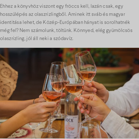
Ehhez a könyvhöz viszont egy fröccs kell, lazán csak, egy
hosszúlépés az olaszrizlingből. Aminek itt sváb és magyar
identitása lehet, de Közép-Európában hányat is sorolhatnék
még fel? Nem számolunk, töltünk. Könnyed, elég gyümölcsös
olaszrizling, jól áll neki a szódavíz.