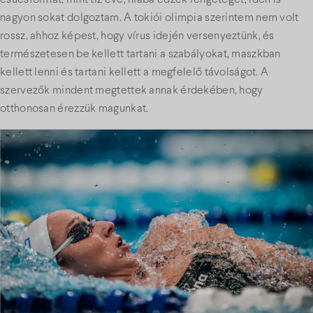
nagyon sokat dolgoztam. A tokiói olimpia szerintem nem volt
rossz, ahhoz képest, hogy vírus idején versenyeztünk, és
természetesen be kellett tartani a szabályokat, maszkban
kellett lenni és tartani kellett a megfelelő távolságot. A
szervezők mindent megtettek annak érdekében, hogy
otthonosan érezzük magunkat.