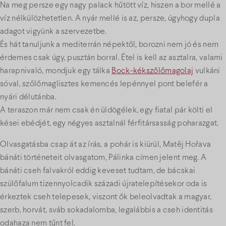
Na meg persze egy nagy palack hűtött víz, hiszen a bor mellé a
víz nélkülözhetetlen. A nyár mellé is az, persze, úgyhogy dupla
adagot vigyünk a szervezetbe.
És hát tanuljunk a mediterrán népektől, borozni nem jó és nem
érdemes csak úgy, pusztán borral. Étel is kell az asztalra, valami
harapnivaló, mondjuk egy tálka
Bock-kékszőlőmagolaj
vulkáni
sóval, szőlőmaglisztes kemencés lepénnyel pont belefér a
nyári délutánba.
A teraszon már nem csak én üldögélek, egy fiatal pár költi el
kései ebédjét, egy négyes asztalnál férfitársasság poharazgat.
Olvasgatásba csap át az írás, a pohár is kiürül, Matěj Hořava
bánáti történeteit olvasgatom, Pálinka címen jelent meg. A
bánáti cseh falvakról eddig keveset tudtam, de bácskai
szülőfalum tizennyolcadik századi újratelepítésekor oda is
érkeztek cseh telepesek, viszont ők beleolvadtak a magyar,
szerb, horvát, sváb sokadalomba, legalábbis a cseh identitás
odahaza nem tűnt fel.