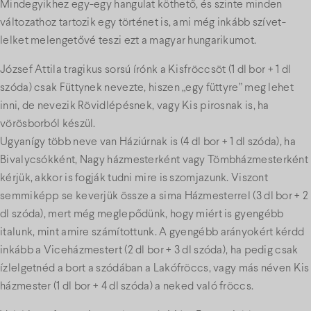
Mindegyikhez egy-egy hangulat köthető, és szinte minden
változathoz tartozik egy történet is, ami még inkább szívet-
lelket melengetővé teszi ezt a magyar hungarikumot.
József Attila tragikus sorsú írónk a Kisfröccsöt (1 dl bor + 1 dl
szóda) csak Füttynek nevezte, hiszen „egy füttyre” meg lehet
inni, de nevezik Rövidlépésnek, vagy Kis pirosnak is, ha
vörösborból készül.
Ugyanígy több neve van Háziúrnak is (4 dl bor + 1 dl szóda), ha
Bivalycsókként, Nagy házmesterként vagy Tömbházmesterként
kérjük, akkor is fogják tudni mire is szomjazunk. Viszont
semmiképp se keverjük össze a sima Házmesterrel (3 dl bor + 2
dl szóda), mert még meglepődünk, hogy miért is gyengébb
italunk, mint amire számítottunk. A gyengébb arányokért kérdd
inkább a Viceházmestert (2 dl bor + 3 dl szóda), ha pedig csak
ízlelgetnéd a bort a szódában a Lakófröccs, vagy más néven Kis
házmester (1 dl bor + 4 dl szóda) a neked való fröccs.