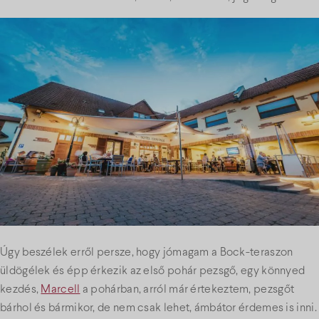
Úgy beszélek erről persze, hogy jómagam a Bock-teraszon
üldögélek és épp érkezik az első pohár pezsgő, egy könnyed
kezdés,
Marcell
a pohárban, arról már értekeztem, pezsgőt
bárhol és bármikor, de nem csak lehet, ámbátor érdemes is inni.