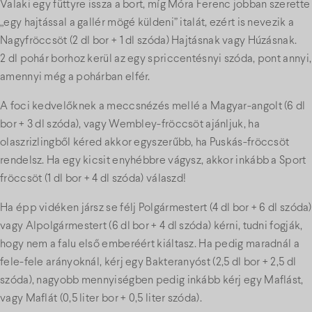
Valaki egy füttyre issza a bort, míg Móra Ferenc jobban szerette
„egy hajtással a gallér mögé küldeni” italát, ezért is nevezik a
Nagyfröccsöt (2 dl bor + 1 dl szóda) Hajtásnak vagy Húzásnak.
2 dl pohár borhoz kerül az egy spriccentésnyi szóda, pont annyi,
amennyi még a pohárban elfér.
A foci kedvelőknek a meccsnézés mellé a Magyar-angolt (6 dl
bor + 3 dl szóda), vagy Wembley-fröccsöt ajánljuk, ha
olaszrizlingből kéred akkor egyszerűbb, ha Puskás-fröccsöt
rendelsz. Ha egy kicsit enyhébbre vágysz, akkor inkább a Sport
fröccsöt (1 dl bor + 4 dl szóda) válaszd!
Ha épp vidéken jársz se félj Polgármestert (4 dl bor + 6 dl szóda)
vagy Alpolgármestert (6 dl bor + 4 dl szóda) kérni, tudni fogják,
hogy nem a falu első emberéért kiáltasz. Ha pedig maradnál a
fele-fele arányoknál, kérj egy Bakteranyóst (2,5 dl bor + 2,5 dl
szóda), nagyobb mennyiségben pedig inkább kérj egy Maflást,
vagy Maflát (0,5 liter bor + 0,5 liter szóda).