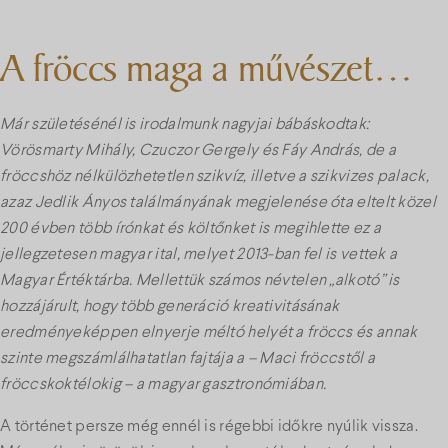
A fröccs maga a művészet…
Már születésénél is irodalmunk nagyjai bábáskodtak:
Vörösmarty Mihály, Czuczor Gergely és Fáy András, de a
fröccshöz nélkülözhetetlen szikvíz, illetve a szikvizes palack,
azaz Jedlik Ányos találmányának megjelenése óta eltelt közel
200 évben több írónkat és költőnket is megihlette ez a
jellegzetesen magyar ital, melyet 2013-ban fel is vettek a
Magyar Értéktárba. Mellettük számos névtelen „alkotó” is
hozzájárult, hogy több generáció kreativitásának
eredményeképpen elnyerje méltó helyét a fröccs és annak
szinte megszámlálhatatlan fajtája a – Maci fröccstől a
fröccskoktélokig – a magyar gasztronómiában.
A történet persze még ennél is régebbi időkre nyúlik vissza.