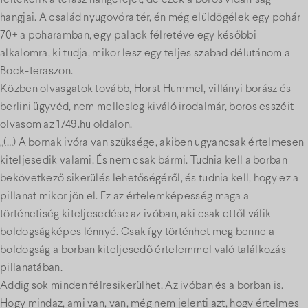
hangjai. A család nyugovóra tér, én még elüldögélek egy pohár
70+ a poharamban, egy palack félretéve egy későbbi
alkalomra, ki tudja, mikor lesz egy teljes szabad délutánom a
Bock-teraszon.
Közben olvasgatok tovább, Horst Hummel, villányi borász és
berlini ügyvéd, nem mellesleg kiváló irodalmár, boros esszéit
olvasom az 1749.hu oldalon.
„(…) A bornak ivóra van szüksége, akiben ugyancsak értelmesen
kiteljesedik valami. És nem csak bármi. Tudnia kell a borban
bekövetkező sikerülés lehetőségéről, és tudnia kell, hogy ez a
pillanat mikor jön el. Ez az értelemképesség maga a
történetiség kiteljesedése az ivóban, aki csak ettől válik
boldogságképes lénnyé. Csak így történhet meg benne a
boldogság a borban kiteljesedő értelemmel való találkozás
pillanatában.
Addig sok minden félresikerülhet. Az ivóban és a borban is.
Hogy mindaz, ami van, van, még nem jelenti azt, hogy értelmes