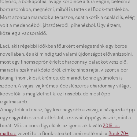
folyósó, a borkápolna, avagy körpince a túra végén, belesni a
bortrezorokba, megnézni, miből is tettek el Bock-tartalékba.
Most azonban maradok a teraszon, csatlakozik a család is, elég
volt a medencéből, játszótérből, pihenésből. Úgy érzem,
közeleg a vacsoraidő.
Laci, akit régebbi időkben főúrként emlegetnénk egy boros
novellában, és aki mindig tud valami újdonságot elővarázsolni,
most egy finomseprőn érlelt chardonnay palackot vesz elő,
maradt a szakmai kóstolóról, címke sincs rajta, viszont a bor
bitang finom, kicsit krémes, de maradt benne gyümölcs is
szépen. A vajas-vajkrémes-édesfűszeres chardonnay világot
kedvelők is megízlelhetik, ez frissebb, de most épp
izgalmasabb.
Ahogy telik a terasz, úgy lesz nagyobb a zsivaj, a házigazda épp
egy nagyobb csapattal kóstol, a szavait éppúgy isszák, mint a
borát. Mi is a borra figyelünk, az igencsak kiváló
2019-es
malbec
vezeti fel a Bock-steaket, ami mellé már a
Bock 70+