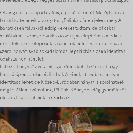
kései ebédjét, egy négyes asztalnál férfitársasság poharazgat.
Olvasgatásba csap át az írás, a pohár is kiürül, Matěj Hořava
bánáti történeteit olvasgatom, Pálinka címen jelent meg. A
bánáti cseh falvakról eddig keveset tudtam, de bácskai
szülőfalum tizennyolcadik századi újratelepítésekor oda is
érkeztek cseh telepesek, viszont ők beleolvadtak a magyar,
szerb, horvát, sváb sokadalomba, legalábbis a cseh identitás
odahaza nem tűnt fel.
Ehhez a könyvhöz viszont egy fröccs kell, lazán csak, egy
hosszúlépés az olaszrizlingből. Aminek itt sváb és magyar
identitása lehet, de Közép-Európában hányat is sorolhatnék
még fel? Nem számolunk, töltünk. Könnyed, elég gyümölcsös
olaszrizling, jól áll neki a szódavíz.