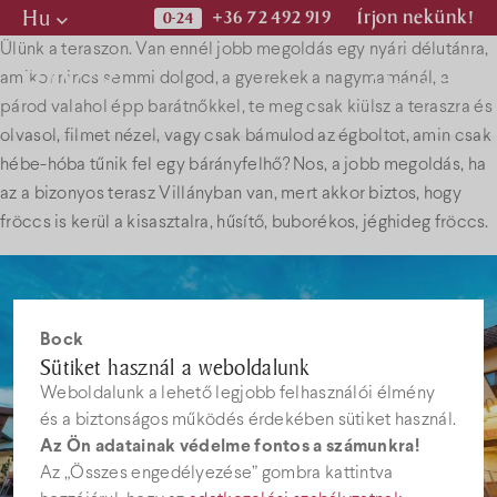
Hu
+36 72 492 919
Írjon nekünk!
Ülünk a teraszon. Van ennél jobb megoldás egy nyári délutánra,
Hu
Menü
amikor nincs semmi dolgod, a gyerekek a nagymamánál, a
En
párod valahol épp barátnőkkel, te meg csak kiülsz a teraszra és
olvasol, filmet nézel, vagy csak bámulod az égboltot, amin csak
De
hébe-hóba tűnik fel egy bárányfelhő? Nos, a jobb megoldás, ha
Programok
az a bizonyos terasz Villányban van, mert akkor biztos, hogy
fröccs is kerül a kisasztalra, hűsítő, buborékos, jéghideg fröccs.
Kiadványok
Hírek
Bock
Sütiket használ a weboldalunk
Weboldalunk a lehető legjobb felhasználói élmény
Állásajánlatok
és a biztonságos működés érdekében sütiket használ.
Az Ön adatainak védelme fontos a számunkra!
Az „Összes engedélyezése” gombra kattintva