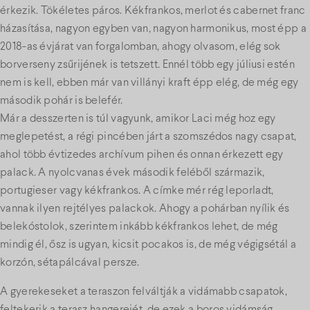
érkezik. Tökéletes páros. Kékfrankos, merlot és cabernet franc
házasítása, nagyon egyben van, nagyon harmonikus, most épp a
2018-as évjárat van forgalomban, ahogy olvasom, elég sok
borverseny zsűrijének is tetszett. Ennél több egy júliusi estén
nem is kell, ebben már van villányi kraft épp elég, de még egy
második pohár is belefér.
Már a desszerten is túl vagyunk, amikor Laci még hoz egy
meglepetést, a régi pincében járt a szomszédos nagy csapat,
ahol több évtizedes archívum pihen és onnan érkezett egy
palack. A nyolcvanas évek második feléből származik,
portugieser vagy kékfrankos. A címke mér rég leporladt,
vannak ilyen rejtélyes palackok. Ahogy a pohárban nyílik és
belekóstolok, szerintem inkább kékfrankos lehet, de még
mindig él, ősz is ugyan, kicsit pocakos is, de még végigsétál a
korzón, sétapálcával persze.
A gyerekeseket a teraszon felváltják a vidámabb csapatok,
feltekerik a terasz hangerejét, de ezek a boros vidámság