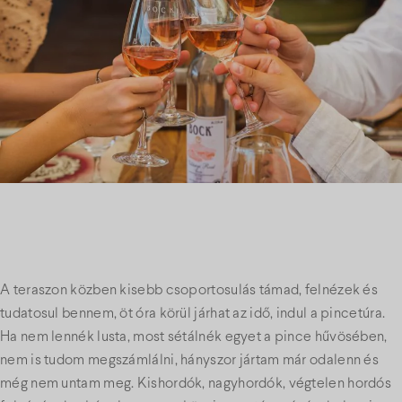
A teraszon közben kisebb csoportosulás támad, felnézek és
tudatosul bennem, öt óra körül járhat az idő, indul a pincetúra.
Ha nem lennék lusta, most sétálnék egyet a pince hűvösében,
nem is tudom megszámlálni, hányszor jártam már odalenn és
még nem untam meg. Kishordók, nagyhordók, végtelen hordós