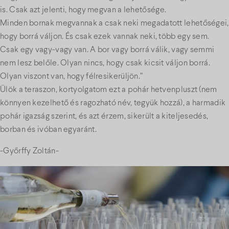
is. Csak azt jelenti, hogy megvan a lehetősége.
Minden bornak megvannak a csak neki megadatott lehetőségei,
hogy borrá váljon. És csak ezek vannak neki, több egy sem.
Csak egy vagy-vagy van. A bor vagy borrá válik, vagy semmi
nem lesz belőle. Olyan nincs, hogy csak kicsit váljon borrá.
Olyan viszont van, hogy félresikerüljön.”
Ülök a teraszon, kortyolgatom ezt a pohár hetvenpluszt (nem
könnyen kezelhető és ragozható név, tegyük hozzá), a harmadik
pohár igazság szerint, és azt érzem, sikerült a kiteljesedés,
borban és ivóban egyaránt.
-Győrffy Zoltán-