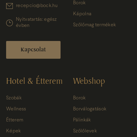
Borok
recepcio@bock.hu
Kápolna
Nyitvatartás: egész
Szőlőmag termékek
évben
Kapcsolat
Hotel & Étterem
Webshop
Szobák
Borok
Wellness
Borválogatások
Étterem
Pálinkák
Képek
Szőlőlevek