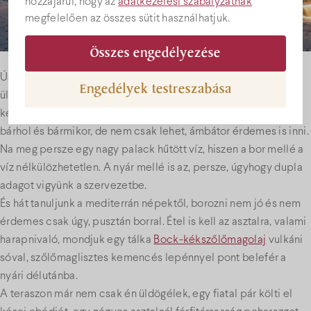
hozzájárul, hogy az
adatkezelési szabályzatnak
megfelelően az összes sütit használhatjuk.
Összes engedélyezése
Úgy beszélek erről persze, hogy jómagam a Bock-teraszon
Engedélyek testreszabása
üldögélek és épp érkezik az első pohár pezsgő, egy könnyed
kezdés,
Marcell
a pohárban, arról már értekeztem, pezsgőt
bárhol és bármikor, de nem csak lehet, ámbátor érdemes is inni.
Na meg persze egy nagy palack hűtött víz, hiszen a bor mellé a
víz nélkülözhetetlen. A nyár mellé is az, persze, úgyhogy dupla
adagot vigyünk a szervezetbe.
És hát tanuljunk a mediterrán népektől, borozni nem jó és nem
érdemes csak úgy, pusztán borral. Étel is kell az asztalra, valami
harapnivaló, mondjuk egy tálka
Bock-kékszőlőmagolaj
vulkáni
sóval, szőlőmaglisztes kemencés lepénnyel pont belefér a
nyári délutánba.
A teraszon már nem csak én üldögélek, egy fiatal pár költi el