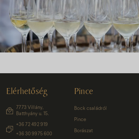
Elérhetőség
Pince
7773 Villány,
Bock családról
Batthyány u. 15.
Pince
+36 72 492 919
Borászat
+36 30 9975 600