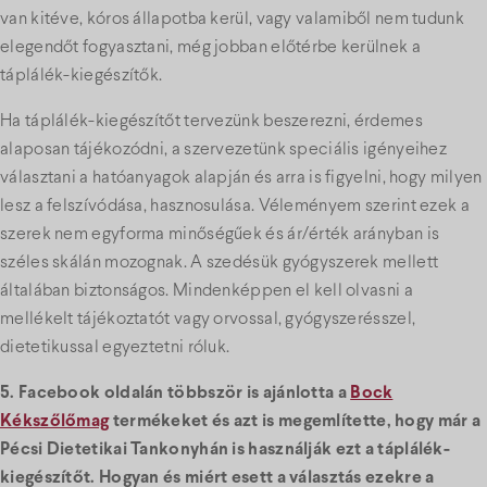
van kitéve, kóros állapotba kerül, vagy valamiből nem tudunk
elegendőt fogyasztani, még jobban előtérbe kerülnek a
táplálék-kiegészítők.
Ha táplálék-kiegészítőt tervezünk beszerezni, érdemes
alaposan tájékozódni, a szervezetünk speciális igényeihez
választani a hatóanyagok alapján és arra is figyelni, hogy milyen
lesz a felszívódása, hasznosulása. Véleményem szerint ezek a
szerek nem egyforma minőségűek és ár/érték arányban is
széles skálán mozognak. A szedésük gyógyszerek mellett
általában biztonságos. Mindenképpen el kell olvasni a
mellékelt tájékoztatót vagy orvossal, gyógyszerésszel,
dietetikussal egyeztetni róluk.
5. Facebook oldalán többször is ajánlotta a
Bock
Kékszőlőmag
termékeket és azt is megemlítette, hogy már a
Pécsi Dietetikai Tankonyhán is használják ezt a táplálék-
kiegészítőt. Hogyan és miért esett a választás ezekre a