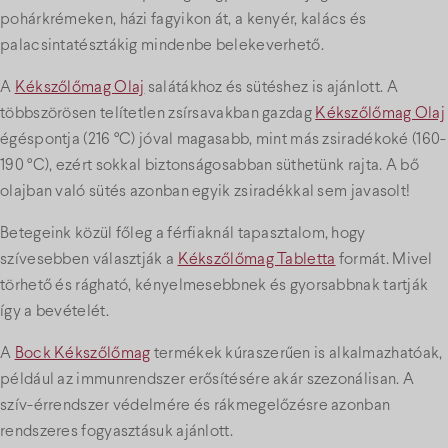
pohárkrémeken, házi fagyikon át, a kenyér, kalács és
palacsintatésztákig mindenbe belekeverhető.
A
Kékszőlőmag Olaj
salátákhoz és sütéshez is ajánlott. A
többszörösen telítetlen zsírsavakban gazdag
Kékszőlőmag Olaj
égéspontja (216 °C) jóval magasabb, mint más zsiradékoké (160-
190 °C), ezért sokkal biztonságosabban süthetünk rajta. A bő
olajban való sütés azonban egyik zsiradékkal sem javasolt!
Betegeink közül főleg a férfiaknál tapasztalom, hogy
szívesebben választják a
Kékszőlőmag Tabletta
formát. Mivel
törhető és rágható, kényelmesebbnek és gyorsabbnak tartják
így a bevételét.
A
Bock Kékszőlőmag
termékek kúraszerűen is alkalmazhatóak,
például az immunrendszer erősítésére akár szezonálisan. A
szív-érrendszer védelmére és rákmegelőzésre azonban
rendszeres fogyasztásuk ajánlott.