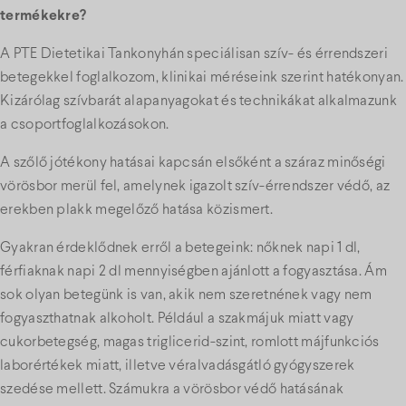
termékekre?
A PTE Dietetikai Tankonyhán speciálisan szív- és érrendszeri
betegekkel foglalkozom, klinikai méréseink szerint hatékonyan.
Kizárólag szívbarát alapanyagokat és technikákat alkalmazunk
a csoportfoglalkozásokon.
A szőlő jótékony hatásai kapcsán elsőként a száraz minőségi
vörösbor merül fel, amelynek igazolt szív-érrendszer védő, az
erekben plakk megelőző hatása közismert.
Gyakran érdeklődnek erről a betegeink: nőknek napi 1 dl,
férfiaknak napi 2 dl mennyiségben ajánlott a fogyasztása. Ám
sok olyan betegünk is van, akik nem szeretnének vagy nem
fogyaszthatnak alkoholt. Például a szakmájuk miatt vagy
cukorbetegség, magas triglicerid-szint, romlott májfunkciós
laborértékek miatt, illetve véralvadásgátló gyógyszerek
szedése mellett. Számukra a vörösbor védő hatásának