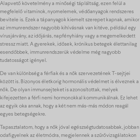
Alapvető követelmény a minőségi tápláltság, ezen felül a
megfelelő vitaminok, nyomelemek, védőanyagok rendszeres
bevitele is. Ezek a tápanyagok kiemelt szerepet kapnak, amikor
az immunrendszer nagyobb kihívásnak van kitéve, például egy
vírusjárvány, az időjárás, napfényhiány vagy a megemelkedett
stressz miatt. A gyerekek, idősek, krónikus betegek élettanilag
esendőbbek, immunrendszerük védelme még nagyobb
tudatosságot igényel.
De van különbség a férfiak és a nők szervezetének T-sejtjei
között is. Bizonyos életkorig hormonális védelmet is élveznek a
nők. De olyan immunsejteket is azonosítottak, melyek
kifejezetten a férfi nemi hormonokkal kommunikálnak. Ez lehet
az egyik oka annak, hogy a két nem más-más módon reagál
egyes betegségekre.
Tapasztalatom, hogy a nők jóval egészségtudatosabbak, jobban
odafigyelnek az életmódra, megjelennek a szűrővizsgálatokon