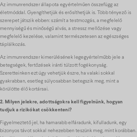
Az immunrendszer állapota egyértelműen összefügg az
életmóddal. Gyengíthetjük és erősíthetjük is. Több tényező is
szerepet játszik ebben: számít a testmozgás, a megfelelő
mennyiségű és minőségű alvás, a stressz mellőzése vagy
megfelelő kezelése, valamint természetesen az egészséges
táplálkozás.
Az immunrendszer kimerülésének legegyértelműbb jele a
betegségek, fertőzések iránti túlzott fogékonyság.
Szeretteinken ezt úgy vehetjük észre, ha valaki sokkal
gyakrabban, esetleg súlyosabban betegszik meg, mint a
körülötte élő kortársai.
2. Milyen jelekre, adottságokra kell figyelnünk, hogyan
tudjuk a rizikókat csökkenteni?
Figyelmeztető jel, ha hamarabb elfáradunk, kifulladunk, egy
bizonyos távot sokkal nehezebben teszünk meg, mint korábban.