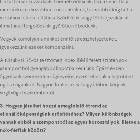
Ha túl hamar kiizzadunk, hőemelkedésünk, lázunk van. Ha a
munkánkra nehezebben koncentrálunk, hosszabb ideig tart a
szokásos feladat ellátása. Szédülünk, vagy több éjszakán át
álmatlanul forgolódunk, gyűrötten ébredünk.
Vegyük komolyan a minket érintő stresszhelyzeteket,
igyekezzünk ezeket kompenzálni.
A túlsúllyal, 25-ös testtömeg index (BMI) felett szintén sok
szempontból gyengébb állapotba kerülünk. Egész évben
figyeljünk szervezetünk igényeire, ezzel tehetjük a legtöbbet
egészségünkért. Nagyon fontos az is, hogy időben kérjünk
segítséget szakembertől!
3. Hogyan járulhat hozzá a megfelelő étrend az
ellenállóképességünk erősítéséhez? Milyen különbségek
vannak ebből a szempontból az egyes korosztályok, illetve a
nők-férfiak között?