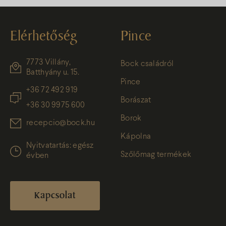
Elérhetőség
Pince
7773 Villány,
Bock családról
Batthyány u. 15.
Pince
+36 72 492 919
Borászat
+36 30 9975 600
Borok
recepcio@bock.hu
Kápolna
Nyitvatartás: egész
Szőlőmag termékek
évben
Kapcsolat