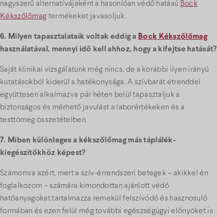
nagyszerű alternatívájaként a hasonlóan védő hatású
Bock
Kékszőlőmag
termékeket javasoljuk.
6. Milyen tapasztalataik voltak eddig a
Bock Kékszőlőmag
használatával, mennyi idő kell ahhoz, hogy a kifejtse hatását?
Saját klinikai vizsgálatunk még nincs, de a korábbi ilyen irányú
kutatásokból kiderül a hatékonysága. A szívbarát étrenddel
együttesen alkalmazva pár héten belül tapasztaljuk a
biztonságos és mérhető javulást a laborértékeken és a
testtömeg összetételben.
7. Miben különleges a kékszőlőmag más táplálék-
kiegészítőkhöz képest?
Számomra azért, mert a szív-érrendszeri betegek – akikkel én
foglalkozom – számára kimondottan ajánlott védő
hatóanyagokat tartalmazza remekül felszívódó és hasznosuló
formában és ezen felül még további egészségügyi előnyöket is