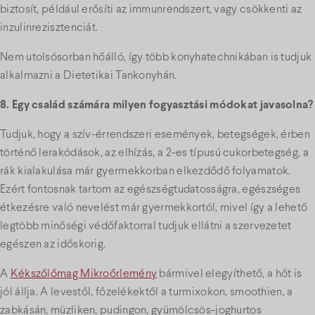
biztosít, például erősíti az immunrendszert, vagy csökkenti az
inzulinrezisztenciát.
Nem utolsósorban hőálló, így több konyhatechnikában is tudjuk
alkalmazni a Dietetikai Tankonyhán.
8. Egy család számára milyen fogyasztási módokat javasolna?
Tudjuk, hogy a szív-érrendszeri események, betegségek, érben
történő lerakódások, az elhízás, a 2-es típusú cukorbetegség, a
rák kialakulása már gyermekkorban elkezdődő folyamatok.
Ezért fontosnak tartom az egészségtudatosságra, egészséges
étkezésre való nevelést már gyermekkortól, mivel így a lehető
legtöbb minőségi védőfaktorral tudjuk ellátni a szervezetet
egészen az időskorig.
A
Kékszőlőmag Mikroőrlemény
bármivel elegyíthető, a hőt is
jól állja. A levestől, főzelékektől a turmixokon, smoothien, a
zabkásán, müzliken, pudingon, gyümölcsös-joghurtos