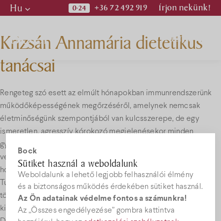
Hu
+36 72 492 919
Írjon nekünk!
Hu
Krizsán Annamária dietetikus
Menü
En
tanácsai
De
Programok
Rengeteg szó esett az elmúlt hónapokban immunrendszerünk
működőképességének megőrzéséről, amelynek nemcsak
Kiadványok
életminőségünk szempontjából van kulcsszerepe, de egy
ismeretlen, agresszív kórokozó megjelenésekor minden
Hírek
gyógyszernél vagy gyógyászati eljárásnál hatékonyabb
Bock
védelmet tud biztosítani számunkra. Már többször írtunk arról,
Sütiket használ a weboldalunk
hogy a
Bock Kékszőlőmag
termékcsalád kifejlesztése a Pécsi
Weboldalunk a lehető legjobb felhasználói élmény
Állásajánlatok
Tudományegyetem szakembereinek a közreműködésével
és a biztonságos működés érdekében sütiket használ.
történt, de ezen felül a villányi kékszőlőmagos táplálék-
Az Ön adatainak védelme fontos a számunkra!
kiegészítőket már a gyakorlatban is használják az egyetem
Az „Összes engedélyezése” gombra kattintva