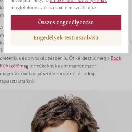
Dietetikai Ambulanciáján és Tankonyháján, amelynek
hozzájárul, hogy az
adatkezelési szabályzatnak
megfelelően az összes sütit használhatjuk.
létrehozásában Krizsán Annamária dietetikusnak is
meghatározó szerepe volt 2016-ban.
Összes engedélyezése
Annamária legfőbb szakterülete a szív- és érrendszeri
megbetegedések, érelmeszesedés, magas vérzsír szint,
Engedélyek testreszabása
kardiológiai rizikócsökkentés. A Pécsi Egyetem Táplálási Mobil
Team tagja, valamint szakmai mentorként részt vesz az ápoló,
dietetikus és orvosképzésben is. Őt kérdeztük meg a
Bock
Kékszőlőmag
termékeknek az immunrendszer
megerősítésében játszott szerepéről és eddigi
tapasztalataikról.