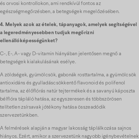
és orvosi kontrollokon, ami rendkívül fontos az
egészségmegőrzésben, a betegségek megelőzésében.
4. Melyek azok az ételek, tápanyagok, amelyek segítségével
a legeredményesebben tudjuk megőrizni
ellenállóképességünket?
C-, E-, A- vagy D-vitamin hiányában jelentősen megnő a
betegségek kialakulásának esélye.
A zöldségek, gyümölcsök, gabonák rosttartalma, a gyümölcsök
antioxidáns és gyulladáscsökkentő flavonoid és polifenol
tartalma, az élőflórás natúr tejtermékek és a savanyú káposzta
bélflóra tápláló hatása, az egyszeresen és többszörösen
telítetlen zsírsavak jótékony hatása összeadódik
szervezetünkben.
A felmérések alapján a magyar lakosság táplálkozása sajnos
hiányos. Ezért, amikor a szervezetünk nagyobb igénybevételnek