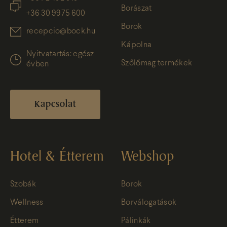
Borászat
+36 30 9975 600
Borok
recepcio@bock.hu
Kápolna
Nyitvatartás: egész
Szőlőmag termékek
évben
Kapcsolat
Hotel & Étterem
Webshop
Szobák
Borok
Wellness
Borválogatások
Étterem
Pálinkák