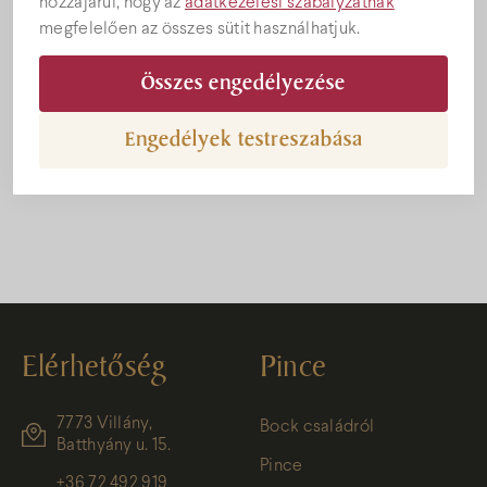
hozzájárul, hogy az
adatkezelési szabályzatnak
megfelelően az összes sütit használhatjuk.
Összes engedélyezése
Engedélyek testreszabása
Bock teraszon
Elérhetőség
Pince
7773 Villány,
Bock családról
Batthyány u. 15.
Pince
+36 72 492 919