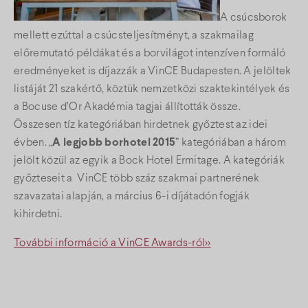
A csúcsborok
mellett ezúttal a csúcsteljesítményt, a szakmailag
előremutató példákat és a borvilágot intenzíven formáló
eredményeket is díjazzák a VinCE Budapesten. A jelöltek
listáját 21 szakértő, köztük nemzetközi szaktekintélyek és
a Bocuse d’Or Akadémia tagjai állították össze.
Összesen tíz kategóriában hirdetnek győztest az idei
évben. „
A legjobb borhotel 2015
” kategóriában a három
jelölt közül az egyik a Bock Hotel Ermitage. A kategóriák
győzteseit a VinCE több száz szakmai partnerének
szavazatai alapján, a március 6-i díjátadón fogják
kihirdetni.
További információ a VinCE Awards-ról>>