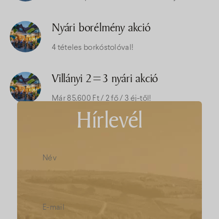
Nyári borélmény akció
4 tételes borkóstolóval!
Villányi 2=3 nyári akció
Már 85.600 Ft / 2 fő / 3 éj-től!
Hírlevél