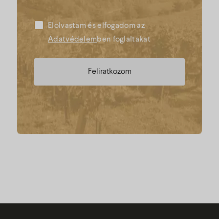
Elolvastam és elfogadom az
Adatvédelem
ben foglaltakat