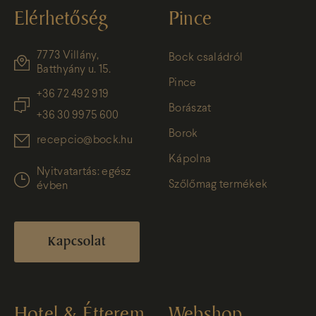
Elérhetőség
Pince
7773 Villány,
Bock családról
Batthyány u. 15.
Pince
+36 72 492 919
Borászat
+36 30 9975 600
Borok
recepcio@bock.hu
Kápolna
Nyitvatartás: egész
Szőlőmag termékek
évben
Kapcsolat
Hotel & Étterem
Webshop