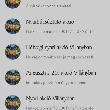
A párok kedvenc ajánlata!
Nyárbúcsúztató akció
Hétköznap már 56.800 Ft / 2 fő / 2 éj-től!
Hétvégi nyári akció Villányban
Ne várjon tovább, lepje meg kedvesét!
Augusztus 20. akció Villányban
Interaktív gasztoélmény programmal!
Nyári akció Villányban
Hétköznap már 79.900 Ft / 2 fő / 2 éj-től!