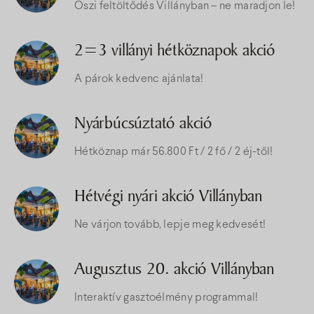
Őszi feltöltődés Villányban – ne maradjon le!
2=3 villányi hétköznapok akció
A párok kedvenc ajánlata!
Nyárbúcsúztató akció
Hétköznap már 56.800 Ft / 2 fő / 2 éj-től!
Hétvégi nyári akció Villányban
Ne várjon tovább, lepje meg kedvesét!
Augusztus 20. akció Villányban
Interaktív gasztoélmény programmal!